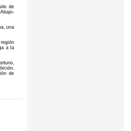
sito de
 Abajo-
na, una
 región
ga a la
ortuno,
bición.
ión de