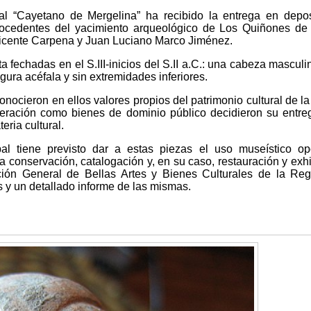
l “Cayetano de Mergelina” ha recibido la entrega en depo
procedentes del yacimiento arqueológico de Los Quiñones de
icente Carpena y Juan Luciano Marco Jiménez.
ta fechadas en el S.III-inicios del S.II a.C.: una cabeza masculi
gura acéfala y sin extremidades inferiores.
nocieron en ellos valores propios del patrimonio cultural de la
deración como bienes de dominio público decidieron su entre
ria cultural.
l tiene previsto dar a estas piezas el uso museístico op
onservación, catalogación y, en su caso, restauración y exhi
ión General de Bellas Artes y Bienes Culturales de la Reg
s y un detallado informe de las mismas.