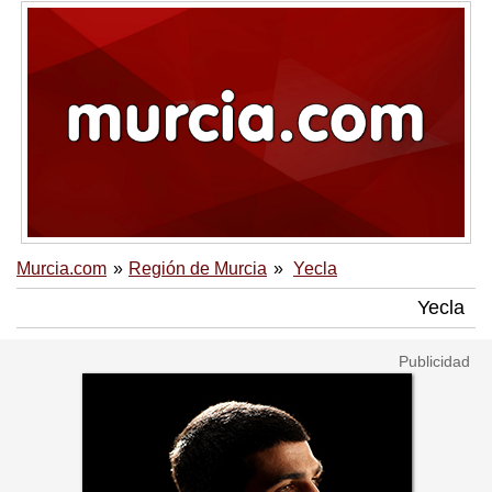
Murcia.com
Región de Murcia
Yecla
Yecla