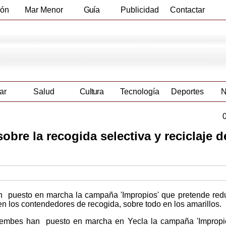
ión
Mar Menor
Guía
Publicidad
Contactar
Empresas
ar
Salud
Cultura
Tecnología
Deportes
N
re la recogida selectiva y reciclaje d
 puesto en marcha la campaña 'Impropios' que pretende redu
en los contendedores de recogida, sobre todo en los amarillos.
oembes han puesto en marcha en Yecla la campaña 'Impropio