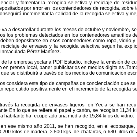
ienciar y fomentar la recogida selectiva y reciclaje de residu
depositados por error en los contendedores de recogida, sobre 
onseguirá incrementar la calidad de la recogida selectiva y mej
 va a desarrollar durante los meses de octubre y noviembre, s
os los problemas detectados en los contenedores amarillos d
 deben depositarse en esos contenedores como ropa, vidrio y 
eciclaje de envases y la recogida selectiva según ha expli
 Inmaculada Pérez Martínez.
 de la empresa yeclana PDF Estudio, incluye la emisión de c
io en prensa local, baner publicitarios en medios digitales .Tam
vo que se distribuirá a través de los medios de comunicación escr
cos considera este tipo de campañas de concienciación que se
n repercutido positivamente en el incremento de la recogida se
través la recogida de envases ligeros, en Yecla se han rec
nte En lo que se refiere al papel y cartón, se recogian 11,34 ki
a habitante ha recuperado una media de 15,84 kilos de vidrio.
s, en ese mismo año 2011, se han recogido, en el ecoparque,
.200 kilos de madera, 3.800 kgs. de chatarras, o 680 litros de 