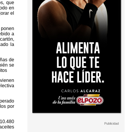
os, que
todo en
orar el
e ponen
ebido a
cartón,
cado la
uñas de
bién se
itos
 vienen
lectiva
uperado
los por
 10.480
aceites