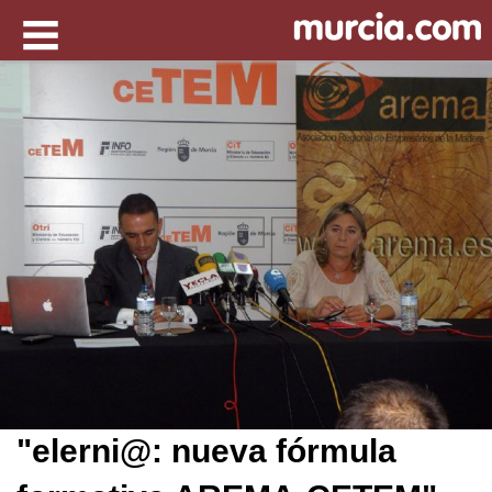
"elerni@: nueva fórmula