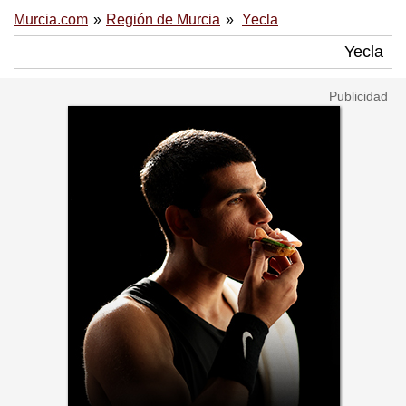
Murcia.com
Región de Murcia
Yecla
Yecla