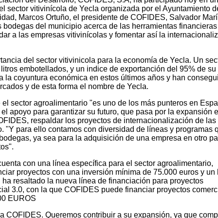
el sector vitivinícola de Yecla organizada por el Ayuntamiento d
alidad, Marcos Ortuño, el presidente de COFIDES, Salvador Marí
s bodegas del municipio acerca de las herramientas financieras
r a las empresas vitivinícolas y fomentar así la internacionali
tancia del sector vitivinicola para la economía de Yecla. Un sec
litros embotellados, y un indice de exportanción del 95% de su
a la coyuntura económica en estos últimos años y han consegu
rcados y de esta forma el nombre de Yecla.
el sector agroalimentario "es uno de los más punteros en Espa
el apoyo para garantizar su futuro, que pasa por la expansión e
COFIDES, respaldar los proyectos de internacionalización de las
 "Y para ello contamos con diversidad de líneas y programas 
bodegas, ya sea para la adquisición de una empresa en otro paí
tos".
enta con una línea específica para el sector agroalimentario,
iar proyectos con una inversión mínima de 75.000 euros y un l
ha resaltado la nueva línea de financiación para proyectos
ial 3.0, con la que COFIDES puede financiar proyectos comerc
0.00 EUROS
ra COFIDES. Queremos contribuir a su expansión, ya que compe