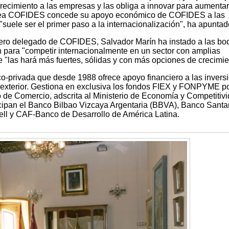
recimiento a las empresas y las obliga a innovar para aumentar
línea COFIDES concede su apoyo económico de COFIDES a las
suele ser el primer paso a la internacionalización", ha apuntad
ejero delegado de COFIDES, Salvador Marín ha instado a las b
n para "competir internacionalmente en un sector con amplias
 "las hará más fuertes, sólidas y con más opciones de crecimie
-privada que desde 1988 ofrece apoyo financiero a las invers
 exterior. Gestiona en exclusiva los fondos FIEX y FONPYME p
 de Comercio, adscrita al Ministerio de Economía y Competitivi
cipan el Banco Bilbao Vizcaya Argentaria (BBVA), Banco Santa
ll y CAF-Banco de Desarrollo de América Latina.