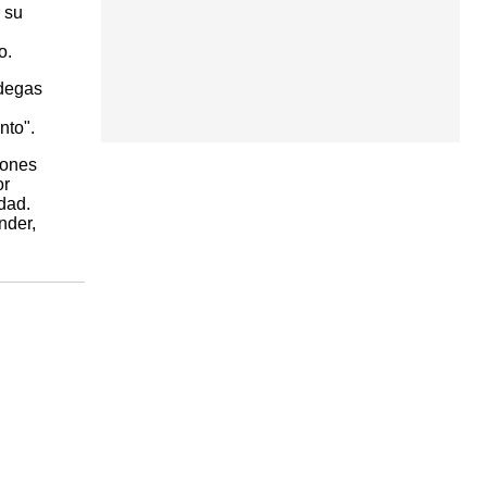
 su
o.
odegas
nto".
iones
or
dad.
nder,