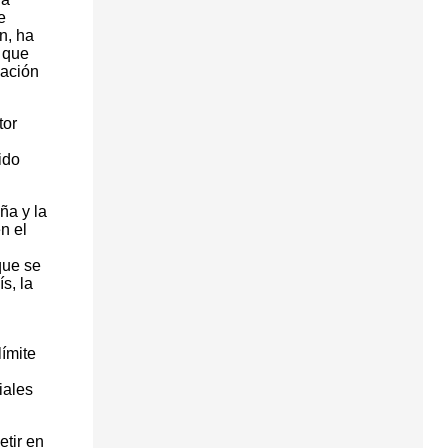
e
n, ha
 que
zación
tor
ido
ña y la
n el
que se
s, la
ímite
iales
tir en