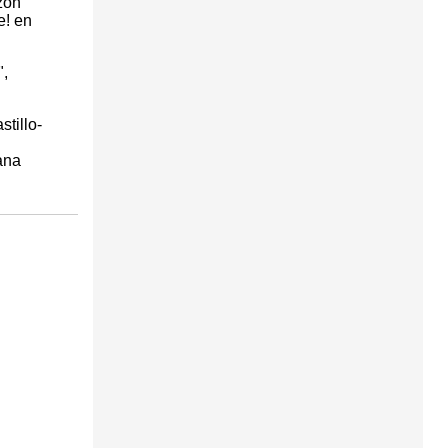
zón"
e! en
",
tillo-
ana