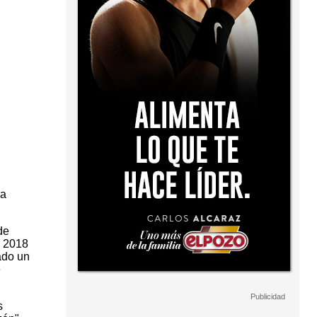
la
de
a 2018
ado un
e
s