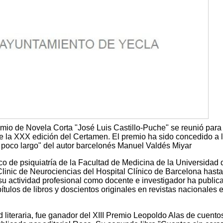
emio de Novela Corta "José Luis Castillo-Puche" se reunió para
e la XXX edición del Certamen. El premio ha sido concedido a 
n poco largo" del autor barcelonés Manuel Valdés Miyar
o de psiquiatría de la Facultad de Medicina de la Universidad 
o Clinic de Neurociencias del Hospital Clínico de Barcelona hast
 su actividad profesional como docente e investigador ha public
pítulos de libros y doscientos originales en revistas nacionales 
d literaria, fue ganador del XIII Premio Leopoldo Alas de cuento