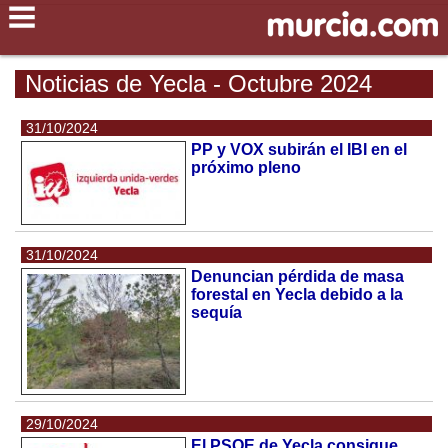
Noticias de Yecla - Octubre 2024
31/10/2024
PP y VOX subirán el IBI en el
próximo pleno
31/10/2024
Denuncian pérdida de masa
forestal en Yecla debido a la
sequía
29/10/2024
El PSOE de Yecla consigue