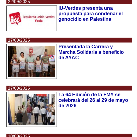
22/09/2025
IU-Verdes presenta una
propuesta para condenar el
genocidio en Palestina
17/09/2025
Presentada la Carrera y
Marcha Solidaria a beneficio
de AYAC
17/09/2025
La 64 Edición de la FMY se
celebrará del 26 al 29 de mayo
de 2026
10/09/2025