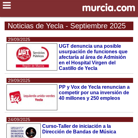
Noticias de Yecla - Septiembre 2025
29/09/2025
UGT denuncia una posible
usurpación de funciones que
afectaría al área de Admisión
en el Hospital Virgen del
Castillo de Yecla
29/09/2025
PP y Vox de Yecla renuncian a
competir por una inversión de
40 millones y 250 empleos
24/09/2025
Curso-Taller de iniciación a la
Dirección de Bandas de Música