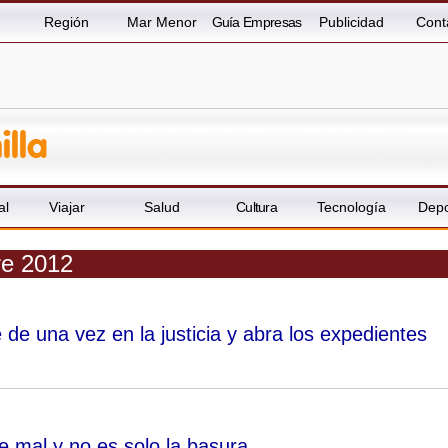
Región
Mar Menor
Guía Empresas
Publicidad
Cont
al
Viajar
Salud
Cultura
Tecnología
Depo
re 2012
de una vez en la justicia y abra los expedientes
 mal y no es solo la basura