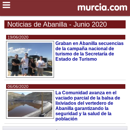
Noticias de Abanilla - Junio 2020
19/06/2020
Graban en Abanilla secuencias
de la campaña nacional de
turismo de la Secretaría de
Estado de Turismo
06/06/2020
La Comunidad avanza en el
vaciado parcial de la balsa de
lixiviados del vertedero de
Abanilla garantizando la
seguridad y la salud de la
población