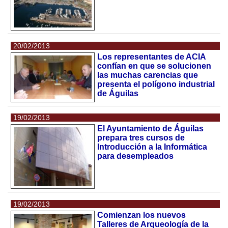
20/02/2013
Los representantes de ACIA
confían en que se solucionen
las muchas carencias que
presenta el polígono industrial
de Águilas
19/02/2013
El Ayuntamiento de Águilas
prepara tres cursos de
Introducción a la Informática
para desempleados
19/02/2013
Comienzan los nuevos
Talleres de Arqueología de la