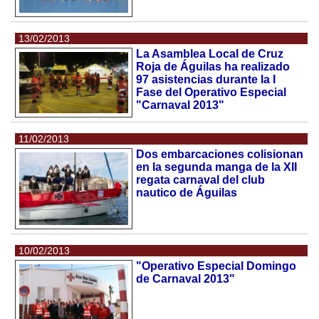
13/02/2013
La Asamblea Local de Cruz
Roja de Águilas ha realizado
97 asistencias durante la I
Fase del Operativo Especial
"Carnaval 2013"
11/02/2013
Dos embarcaciones colisionan
en la segunda manga de la XII
regata carnaval del club
nautico de Águilas
10/02/2013
"Operativo Especial Domingo
de Carnaval 2013"