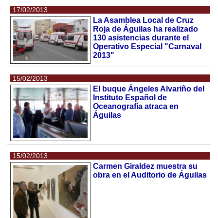
17/02/2013
La Asamblea Local de Cruz
Roja de Águilas ha realizado
130 asistencias durante el
Operativo Especial "Carnaval
2013"
15/02/2013
El buque Ángeles Alvariño del
Instituto Español de
Oceanografía atraca en
Águilas
15/02/2013
Carmen Giraldez muestra su
obra en el Auditorio de Águilas