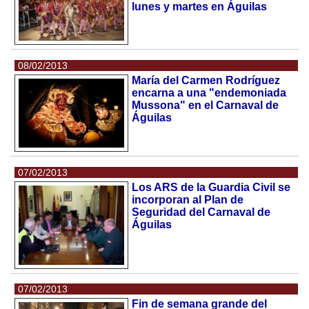
lunes y martes en Águilas
08/02/2013
María del Carmen Rodríguez
encarna a una "endemoniada
Mussona" en el Carnaval de
Águilas
07/02/2013
Los ARS de la Guardia Civil se
incorporan al Plan de
Seguridad del Carnaval de
Águilas
07/02/2013
Fin de semana grande del