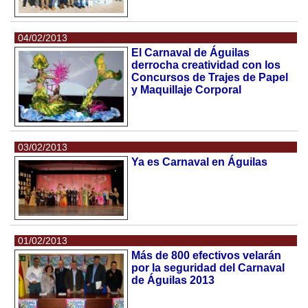
04/02/2013
El Carnaval de Águilas
derrocha creatividad con los
Concursos de Trajes de Papel
y Maquillaje Corporal
03/02/2013
Ya es Carnaval en Águilas
01/02/2013
Más de 800 efectivos velarán
por la seguridad del Carnaval
de Águilas 2013