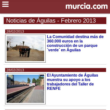
Noticias de Águilas - Febrero 2013
28/02/2013
La Comunidad destina más de
360.000 euros en la
construcción de un parque
´verde´ en Águilas
28/02/2013
El Ayuntamiento de Águilas
muestra su apoyo a los
trabajadores del Taller de
RENFE