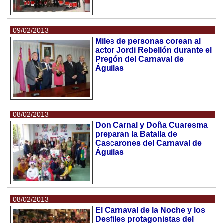
09/02/2013
Miles de personas corean al
actor Jordi Rebellón durante el
Pregón del Carnaval de
Águilas
08/02/2013
Don Carnal y Doña Cuaresma
preparan la Batalla de
Cascarones del Carnaval de
Águilas
08/02/2013
El Carnaval de la Noche y los
Desfiles protagonistas del