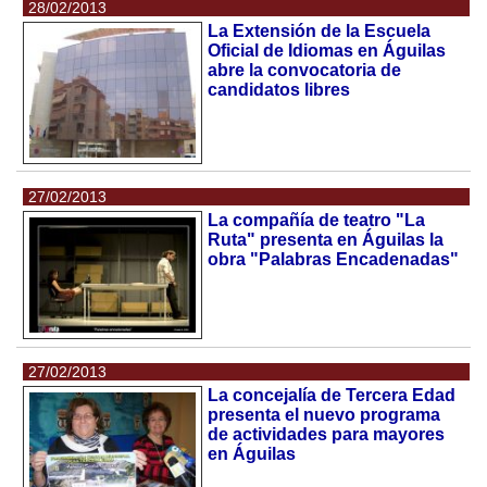
28/02/2013
La Extensión de la Escuela
Oficial de Idiomas en Águilas
abre la convocatoria de
candidatos libres
27/02/2013
La compañía de teatro "La
Ruta" presenta en Águilas la
obra "Palabras Encadenadas"
27/02/2013
La concejalía de Tercera Edad
presenta el nuevo programa
de actividades para mayores
en Águilas