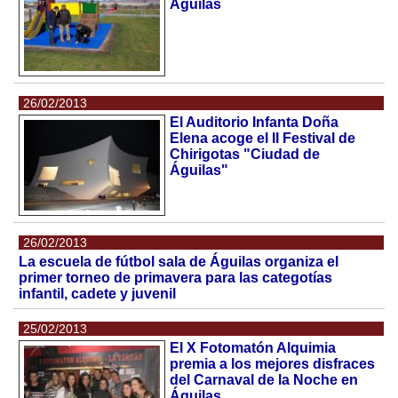
Águilas
26/02/2013
El Auditorio Infanta Doña
Elena acoge el II Festival de
Chirigotas "Ciudad de
Águilas"
26/02/2013
La escuela de fútbol sala de Águilas organiza el
primer torneo de primavera para las categotías
infantil, cadete y juvenil
25/02/2013
El X Fotomatón Alquimia
premia a los mejores disfraces
del Carnaval de la Noche en
Águilas