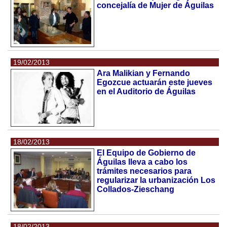
concejalía de Mujer de Águilas
19/02/2013
Ara Malikian y Fernando
Egozcue actuarán este jueves
en el Auditorio de Águilas
18/02/2013
El Equipo de Gobierno de
Águilas lleva a cabo los
trámites necesarios para
regularizar la urbanización Los
Collados-Zieschang
18/02/2013