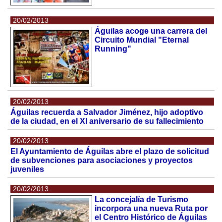
20/02/2013
Águilas acoge una carrera del
Circuito Mundial "Eternal
Running"
20/02/2013
Águilas recuerda a Salvador Jiménez, hijo adoptivo
de la ciudad, en el XI aniversario de su fallecimiento
20/02/2013
El Ayuntamiento de Águilas abre el plazo de solicitud
de subvenciones para asociaciones y proyectos
juveniles
20/02/2013
La concejalía de Turismo
incorpora una nueva Ruta por
el Centro Histórico de Águilas