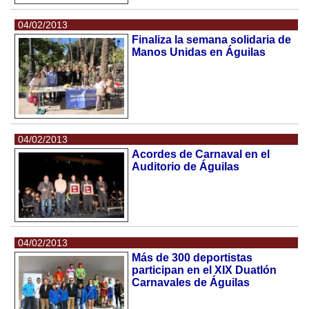
04/02/2013
Finaliza la semana solidaria de
Manos Unidas en Águilas
04/02/2013
Acordes de Carnaval en el
Auditorio de Águilas
04/02/2013
Más de 300 deportistas
participan en el XIX Duatlón
Carnavales de Águilas