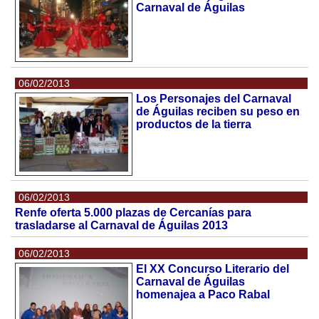
Carnaval de Águilas
06/02/2013
Los Personajes del Carnaval
de Águilas reciben su peso en
productos de la tierra
06/02/2013
Renfe oferta 5.000 plazas de Cercanías para
trasladarse al Carnaval de Águilas 2013
06/02/2013
El XX Concurso Literario del
Carnaval de Águilas
homenajea a Paco Rabal