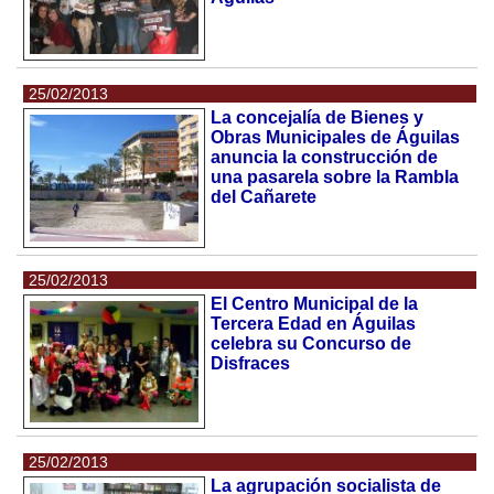
25/02/2013
La concejalía de Bienes y
Obras Municipales de Águilas
anuncia la construcción de
una pasarela sobre la Rambla
del Cañarete
25/02/2013
El Centro Municipal de la
Tercera Edad en Águilas
celebra su Concurso de
Disfraces
25/02/2013
La agrupación socialista de