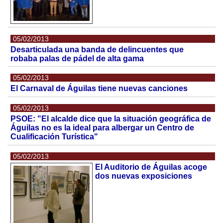
05/02/2013
Desarticulada una banda de delincuentes que
robaba palas de pádel de alta gama
05/02/2013
El Carnaval de Águilas tiene nuevas canciones
05/02/2013
PSOE: "El alcalde dice que la situación geográfica de
Águilas no es la ideal para albergar un Centro de
Cualificación Turística"
05/02/2013
El Auditorio de Águilas acoge
dos nuevas exposiciones