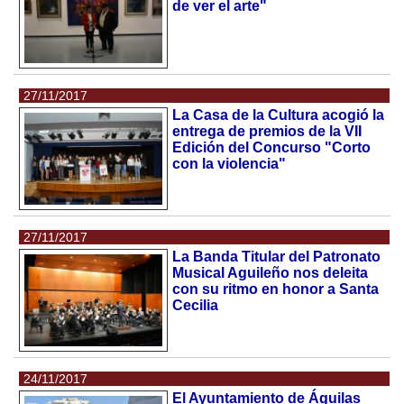
de ver el arte"
27/11/2017
La Casa de la Cultura acogió la
entrega de premios de la VII
Edición del Concurso "Corto
con la violencia"
27/11/2017
La Banda Titular del Patronato
Musical Aguileño nos deleita
con su ritmo en honor a Santa
Cecilia
24/11/2017
El Ayuntamiento de Águilas