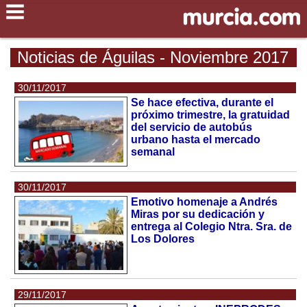
Noticias de Águilas - Noviembre 2017
30/11/2017
Se hace efectiva, durante el
próximo trimestre, la gratuidad
del servicio de autobús
urbano hasta el mercado
semanal
30/11/2017
Emotivo homenaje a Andrés
Miras por su dedicación y
entrega al Colegio Ntra. Sra. de
Los Dolores
29/11/2017