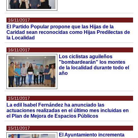
16/11/2017
El Partido Popular propone que las Hijas de la
Caridad sean reconocidas como Hijas Predilectas de
la Localidad
16/11/2017
Los ciclistas aguileños
"bombardearán" los montes
de la localidad durante todo el
año
15/11/2017
La edil Isabel Fernández ha anunciado las
actuaciones realizadas en el último mes incluidas en
el Plan de Mejora de Espacios Públicos
15/11/2017
El Ayuntamiento incrementa