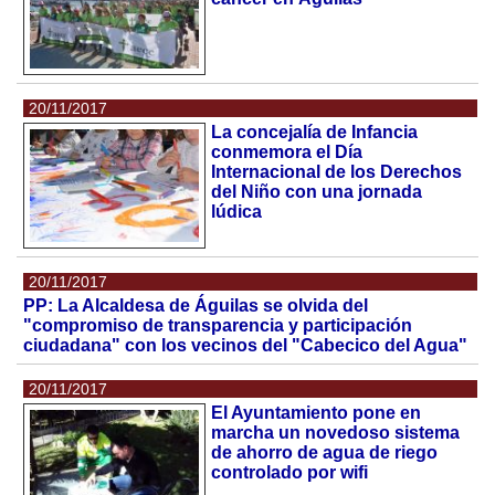
20/11/2017
La concejalía de Infancia
conmemora el Día
Internacional de los Derechos
del Niño con una jornada
lúdica
20/11/2017
PP: La Alcaldesa de Águilas se olvida del
"compromiso de transparencia y participación
ciudadana" con los vecinos del "Cabecico del Agua"
20/11/2017
El Ayuntamiento pone en
marcha un novedoso sistema
de ahorro de agua de riego
controlado por wifi