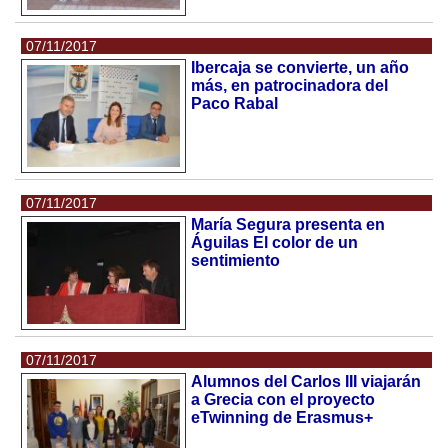
07/11/2017
Ibercaja se convierte, un año
más, en patrocinadora del
Paco Rabal
07/11/2017
María Segura presenta en
Águilas El color de un
sentimiento
07/11/2017
Alumnos del Carlos III viajarán
a Grecia con el proyecto
eTwinning de Erasmus+