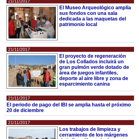
21/11/2017
El Museo Arqueológico amplía
sus fondos con una sala
dedicada a las maquetas del
patrimonio local
21/11/2017
El proyecto de regeneración
de Los Collados incluirá un
gran pulmón verde dotado de
área de juegos infantiles,
deporte al aire libre y zona de
esparcimiento canina
21/11/2017
El periodo de pago del IBI se amplia hasta el próximo
20 de diciembre
21/11/2017
Los trabajos de limpieza y
cerramiento de los márgenes