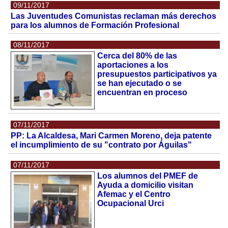
09/11/2017
Las Juventudes Comunistas reclaman más derechos
para los alumnos de Formación Profesional
08/11/2017
Cerca del 80% de las
aportaciones a los
presupuestos participativos ya
se han ejecutado o se
encuentran en proceso
07/11/2017
PP: La Alcaldesa, Mari Carmen Moreno, deja patente
el incumplimiento de su "contrato por Águilas"
07/11/2017
Los alumnos del PMEF de
Ayuda a domicilio visitan
Afemac y el Centro
Ocupacional Urci