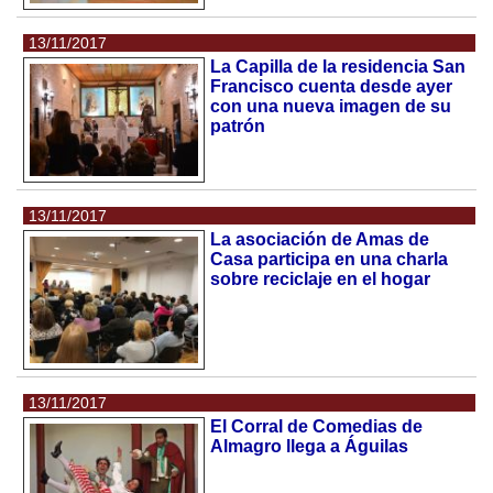
13/11/2017
La Capilla de la residencia San
Francisco cuenta desde ayer
con una nueva imagen de su
patrón
13/11/2017
La asociación de Amas de
Casa participa en una charla
sobre reciclaje en el hogar
13/11/2017
El Corral de Comedias de
Almagro llega a Águilas