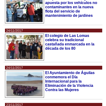
apuesta por los vehículos no
contaminantes en la nueva
flota del servicio de
mantenimiento de jardines
24/11/2017
El colegio de Las Lomas
celebra su tradicional
castañada enmarcada en la
década de los 80
24/11/2017
El Ayuntamiento de Águilas
conmemora el Día
Internacional para la
Eliminación de la Violencia
Contra las Mujeres
23/11/2017