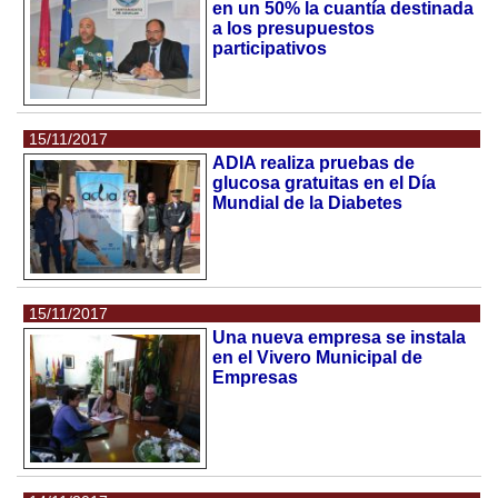
en un 50% la cuantía destinada
a los presupuestos
participativos
15/11/2017
ADIA realiza pruebas de
glucosa gratuitas en el Día
Mundial de la Diabetes
15/11/2017
Una nueva empresa se instala
en el Vivero Municipal de
Empresas