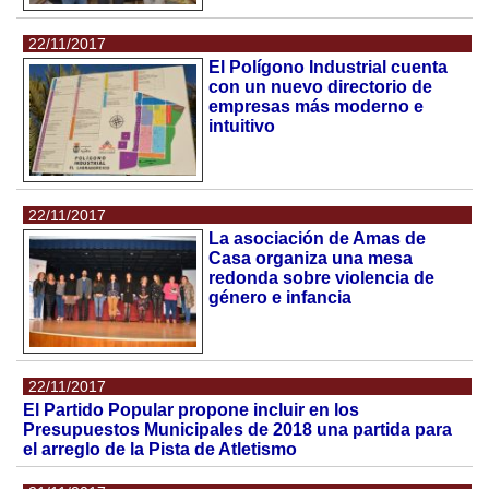
22/11/2017
El Polígono Industrial cuenta
con un nuevo directorio de
empresas más moderno e
intuitivo
22/11/2017
La asociación de Amas de
Casa organiza una mesa
redonda sobre violencia de
género e infancia
22/11/2017
El Partido Popular propone incluir en los
Presupuestos Municipales de 2018 una partida para
el arreglo de la Pista de Atletismo