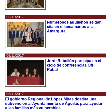
06/11/2017
Numerosos aguileños se dan
cita en el besamanos a la
Amargura
06/11/2017
Jordi Rebellón participa en el
ciclo de conferencias Off
Rabal
06/11/2017
El gobierno Regional de López Miras destina una
subvención al Ayuntamiento de Águilas para ayudar
a las familias más vulnerables