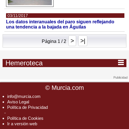
03/11/2017
Los datos interanuales del paro siguen reflejando
una tendencia a la bajada en Águilas
>
>|
Página 1 / 2
Hemeroteca
©
Murcia.com
info@murcia.com
Aviso Legal
Política de Privacidad
-
Política de Cookies
Ir a versión web