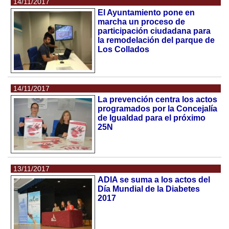
14/11/2017
El Ayuntamiento pone en
marcha un proceso de
participación ciudadana para
la remodelación del parque de
Los Collados
14/11/2017
La prevención centra los actos
programados por la Concejalía
de Igualdad para el próximo
25N
13/11/2017
ADIA se suma a los actos del
Día Mundial de la Diabetes
2017