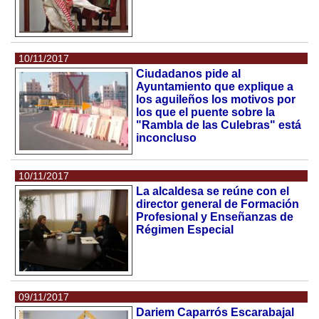
10/11/2017
Ciudadanos pide al
Ayuntamiento que explique a
los aguileños los motivos por
los que el puente sobre la
"Rambla de las Culebras" está
inconcluso
10/11/2017
La alcaldesa se reúne con el
director general de Formación
Profesional y Enseñanzas de
Régimen Especial
09/11/2017
Dariem Caparrós Escarabajal