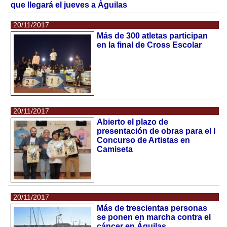
que llegará el jueves a Águilas
20/11/2017
Más de 300 atletas participan
en la final de Cross Escolar
20/11/2017
Abierto el plazo de
presentación de obras para el I
Concurso de Artistas en
Camiseta
20/11/2017
Más de trescientas personas
se ponen en marcha contra el
cáncer en Águilas