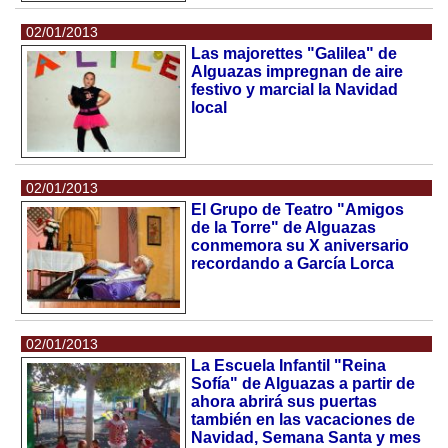
02/01/2013
Las majorettes "Galilea" de
Alguazas impregnan de aire
festivo y marcial la Navidad
local
02/01/2013
El Grupo de Teatro "Amigos
de la Torre" de Alguazas
conmemora su X aniversario
recordando a García Lorca
02/01/2013
La Escuela Infantil "Reina
Sofía" de Alguazas a partir de
ahora abrirá sus puertas
también en las vacaciones de
Navidad, Semana Santa y mes