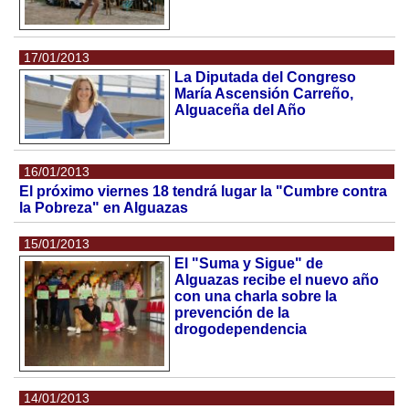
17/01/2013
La Diputada del Congreso
María Ascensión Carreño,
Alguaceña del Año
16/01/2013
El próximo viernes 18 tendrá lugar la "Cumbre contra
la Pobreza" en Alguazas
15/01/2013
El "Suma y Sigue" de
Alguazas recibe el nuevo año
con una charla sobre la
prevención de la
drogodependencia
14/01/2013