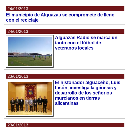
24/01/2013
El municipio de Alguazas se compromete de lleno
con el reciclaje
24/01/2013
Alguazas Radio se marca un
tanto con el fútbol de
veteranos locales
23/01/2013
El historiador alguaceño, Luis
Lisón, investiga la génesis y
desarrollo de los señoríos
murcianos en tierras
alicantinas
23/01/2013