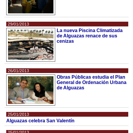
29/01/2013
La nueva Piscina Climatizada
de Alguazas renace de sus
cenizas
26/01/2013
Obras Públicas estudia el Plan
General de Ordenación Urbana
de Alguazas
25/01/2013
Alguazas celebra San Valentín
25/01/2013