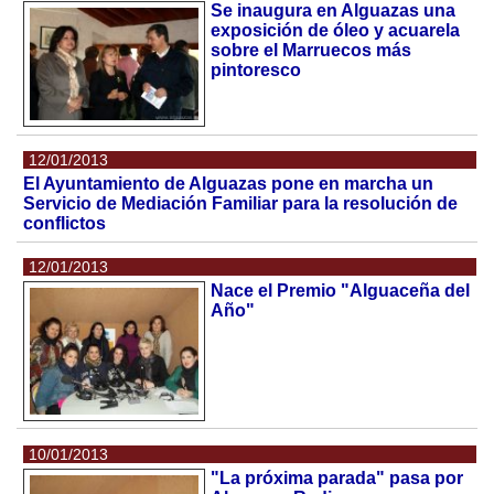
Se inaugura en Alguazas una
exposición de óleo y acuarela
sobre el Marruecos más
pintoresco
12/01/2013
El Ayuntamiento de Alguazas pone en marcha un
Servicio de Mediación Familiar para la resolución de
conflictos
12/01/2013
Nace el Premio "Alguaceña del
Año"
10/01/2013
"La próxima parada" pasa por