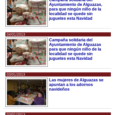
Ayuntamiento de Alguazas,
para que ningún niño de la
localidad se quede sin
juguetes esta Navidad
04/01/2013
Campaña solidaria del
Ayuntamiento de Alguazas
para que ningún niño de la
localidad se quede sin
juguetes esta Navidad
03/01/2013
Las mujeres de Alguazas se
apuntan a los adornos
navideños
03/01/2013