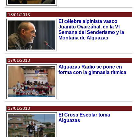
18/01/2013
El célebre alpinista vasco
Juanito Oyarzábal, en la VI
Semana del Senderismo y la
Montaña de Alguazas
17/01/2013
Alguazas Radio se pone en
forma con la gimnasia rítmica
17/01/2013
El Cross Escolar toma
Alguazas