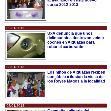
activa labor en este nuevo
curso 2012-2013
09/01/2013
UxA denuncia que unos
delincuentes destrozan veinte
coches en Alguazas para
robar el carburante
08/01/2013
Los niños de Alguazas reciben
con júbilo e ilusión la visita de
los Reyes Magos a la localidad
05/01/2013
Campaña solidaria del