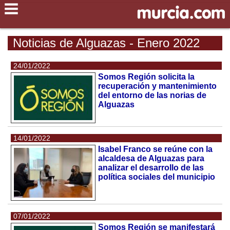
Noticias de Alguazas - Enero 2022
24/01/2022
Somos Región solicita la
recuperación y mantenimiento
del entorno de las norias de
Alguazas
14/01/2022
Isabel Franco se reúne con la
alcaldesa de Alguazas para
analizar el desarrollo de las
política sociales del municipio
07/01/2022
Somos Región se manifestará