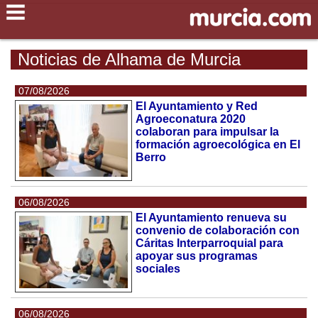
Noticias de Alhama de Murcia
07/08/2026
El Ayuntamiento y Red
Agroeconatura 2020
colaboran para impulsar la
formación agroecológica en El
Berro
06/08/2026
El Ayuntamiento renueva su
convenio de colaboración con
Cáritas Interparroquial para
apoyar sus programas
sociales
06/08/2026