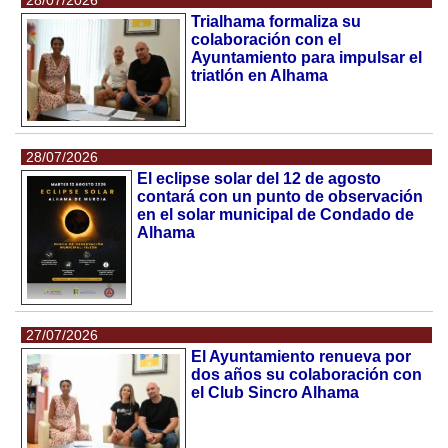
Trialhama formaliza su
colaboración con el
Ayuntamiento para impulsar el
triatlón en Alhama
28/07/2026
El eclipse solar del 12 de agosto
contará con un punto de observación
en el solar municipal de Condado de
Alhama
27/07/2026
El Ayuntamiento renueva por
dos años su colaboración con
el Club Sincro Alhama