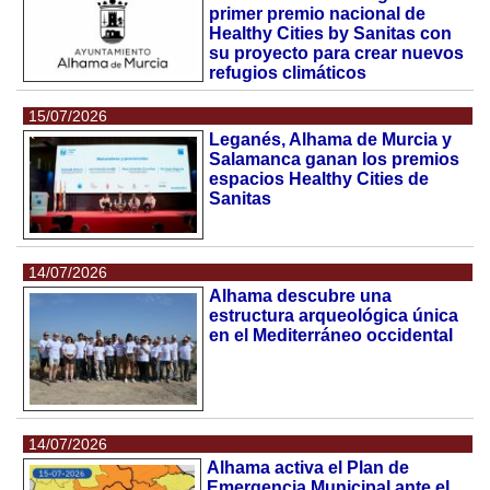
primer premio nacional de
Healthy Cities by Sanitas con
su proyecto para crear nuevos
refugios climáticos
15/07/2026
Leganés, Alhama de Murcia y
Salamanca ganan los premios
espacios Healthy Cities de
Sanitas
14/07/2026
Alhama descubre una
estructura arqueológica única
en el Mediterráneo occidental
14/07/2026
Alhama activa el Plan de
Emergencia Municipal ante el