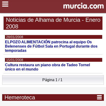
Noticias de Alhama de Murcia - Enero
2008
28/01/2008
ELPOZO ALIMENTACIÓN patrocina al equipo Os
Belenenses de Fútbol Sala en Portugal durante dos
temporadas
15/01/2008
Cultura restaura un piano obra de Tadeo Tornel
único en el mundo
Página 1 / 1
Hemeroteca