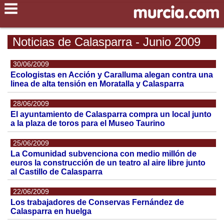
Noticias de Calasparra - Junio 2009
30/06/2009
Ecologistas en Acción y Caralluma alegan contra una
linea de alta tensión en Moratalla y Calasparra
28/06/2009
El ayuntamiento de Calasparra compra un local junto
a la plaza de toros para el Museo Taurino
25/06/2009
La Comunidad subvenciona con medio millón de
euros la construcción de un teatro al aire libre junto
al Castillo de Calasparra
22/06/2009
Los trabajadores de Conservas Fernández de
Calasparra en huelga