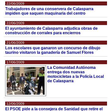
22/06/2009
Trabajadores de una conservera de Calasparra
impiden que saquen maquinaria del centro
22/06/2009
El ayuntamiento de Calasparra adjudica obras de
construcción de corrales para encierros
21/06/2009
Los escolares que ganaron un concurso de dibujo
taurino visitaron la ganadería de Samuel Flores
17/06/2009
La Comunidad Autónoma
entrega dos nuevas
motocicletas a la Policía Local
de Calasparra
12/06/2009
El PSOE pide a la consejera de Sanidad que retire el