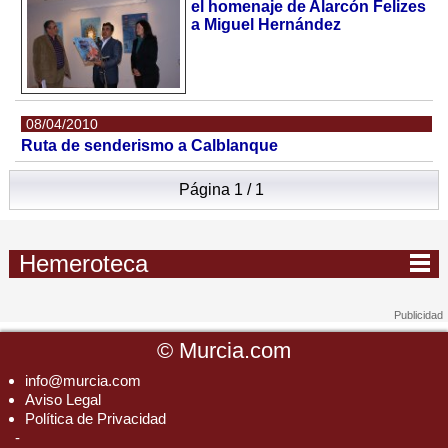
el homenaje de Alarcón Felizes
a Miguel Hernández
08/04/2010
Ruta de senderismo a Calblanque
Página 1 / 1
Hemeroteca
©
Murcia.com
info@murcia.com
Aviso Legal
Política de Privacidad
-