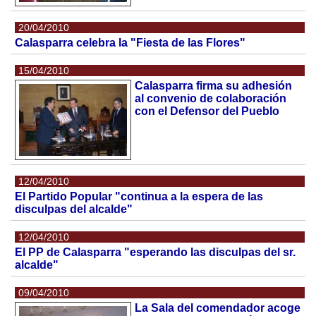
20/04/2010
Calasparra celebra la "Fiesta de las Flores"
15/04/2010
Calasparra firma su adhesión
al convenio de colaboración
con el Defensor del Pueblo
12/04/2010
El Partido Popular "continua a la espera de las
disculpas del alcalde"
12/04/2010
El PP de Calasparra "esperando las disculpas del sr.
alcalde"
09/04/2010
La Sala del comendador acoge