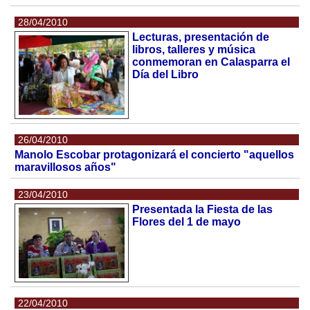
28/04/2010
Lecturas, presentación de
libros, talleres y música
conmemoran en Calasparra el
Día del Libro
26/04/2010
Manolo Escobar protagonizará el concierto "aquellos
maravillosos años"
23/04/2010
Presentada la Fiesta de las
Flores del 1 de mayo
22/04/2010