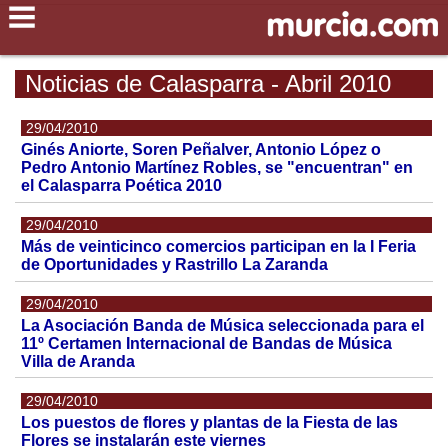
Noticias de Calasparra - Abril 2010
29/04/2010
Ginés Aniorte, Soren Peñalver, Antonio López o
Pedro Antonio Martínez Robles, se "encuentran" en
el Calasparra Poética 2010
29/04/2010
Más de veinticinco comercios participan en la I Feria
de Oportunidades y Rastrillo La Zaranda
29/04/2010
La Asociación Banda de Música seleccionada para el
11º Certamen Internacional de Bandas de Música
Villa de Aranda
29/04/2010
Los puestos de flores y plantas de la Fiesta de las
Flores se instalarán este viernes