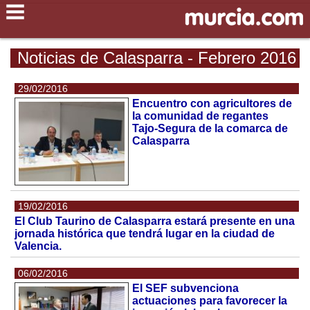
Noticias de Calasparra - Febrero 2016
29/02/2016
Encuentro con agricultores de
la comunidad de regantes
Tajo-Segura de la comarca de
Calasparra
19/02/2016
El Club Taurino de Calasparra estará presente en una
jornada histórica que tendrá lugar en la ciudad de
Valencia.
06/02/2016
El SEF subvenciona
actuaciones para favorecer la