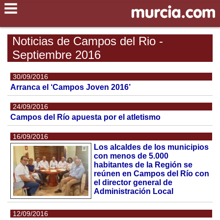
Noticias de Campos del Rio -
Septiembre 2016
30/09/2016
Arranca el ‘Campos Joven 2016’
24/09/2016
Campos del Río apuesta por el atletismo
16/09/2016
Los alcaldes de los municipios
con menos de 5.000
habitantes de la Región se
reúnen en Campos del Río con
el director general de
Administración Local
12/09/2016