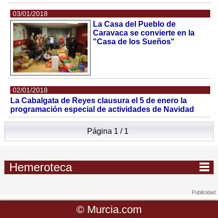
03/01/2018
La Casa del Pueblo de
Caravaca se convierte en la
"Casa de los Sueños"
02/01/2018
La Cabalgata de Reyes clausura el 5 de enero la
programación especial de actividades de Navidad
Página 1 / 1
Hemeroteca
©
Murcia.com