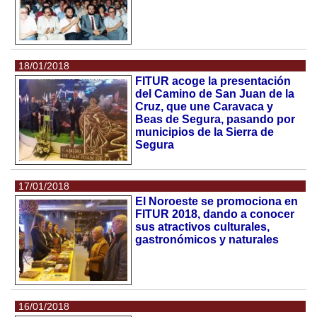
18/01/2018
FITUR acoge la presentación
del Camino de San Juan de la
Cruz, que une Caravaca y
Beas de Segura, pasando por
municipios de la Sierra de
Segura
17/01/2018
El Noroeste se promociona en
FITUR 2018, dando a conocer
sus atractivos culturales,
gastronómicos y naturales
16/01/2018