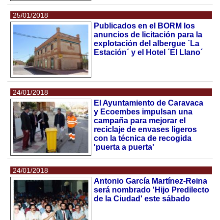
25/01/2018
Publicados en el BORM los
anuncios de licitación para la
explotación del albergue ´La
Estación´ y el Hotel ´El Llano´
24/01/2018
El Ayuntamiento de Caravaca
y Ecoembes impulsan una
campaña para mejorar el
reciclaje de envases ligeros
con la técnica de recogida
'puerta a puerta'
24/01/2018
Antonio García Martínez-Reina
será nombrado 'Hijo Predilecto
de la Ciudad' este sábado