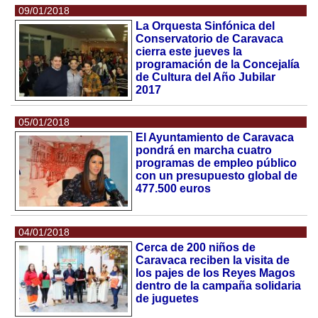
09/01/2018
La Orquesta Sinfónica del
Conservatorio de Caravaca
cierra este jueves la
programación de la Concejalía
de Cultura del Año Jubilar
2017
05/01/2018
El Ayuntamiento de Caravaca
pondrá en marcha cuatro
programas de empleo público
con un presupuesto global de
477.500 euros
04/01/2018
Cerca de 200 niños de
Caravaca reciben la visita de
los pajes de los Reyes Magos
dentro de la campaña solidaria
de juguetes