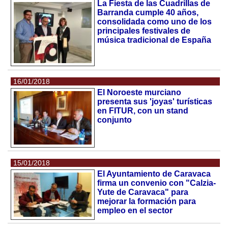
La Fiesta de las Cuadrillas de
Barranda cumple 40 años,
consolidada como uno de los
principales festivales de
música tradicional de España
16/01/2018
El Noroeste murciano
presenta sus 'joyas' turísticas
en FITUR, con un stand
conjunto
15/01/2018
El Ayuntamiento de Caravaca
firma un convenio con "Calzia-
Yute de Caravaca" para
mejorar la formación para
empleo en el sector