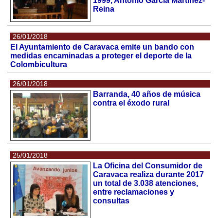
1999, Antonio García Martínez-
Reina
26/01/2018
El Ayuntamiento de Caravaca emite un bando con
medidas encaminadas a proteger el deporte de la
Colombicultura
26/01/2018
Barranda, 40 años de música
contra el éxodo rural
25/01/2018
La Oficina del Consumidor de
Caravaca realiza durante 2017
un total de 3.038 atenciones,
entre reclamaciones y
consultas