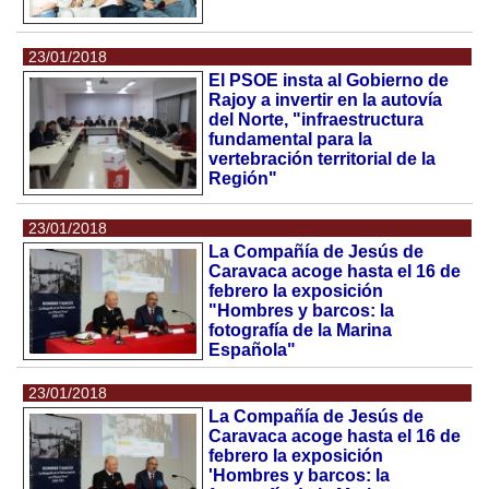
23/01/2018
El PSOE insta al Gobierno de
Rajoy a invertir en la autovía
del Norte, "infraestructura
fundamental para la
vertebración territorial de la
Región"
23/01/2018
La Compañía de Jesús de
Caravaca acoge hasta el 16 de
febrero la exposición
"Hombres y barcos: la
fotografía de la Marina
Española"
23/01/2018
La Compañía de Jesús de
Caravaca acoge hasta el 16 de
febrero la exposición
'Hombres y barcos: la