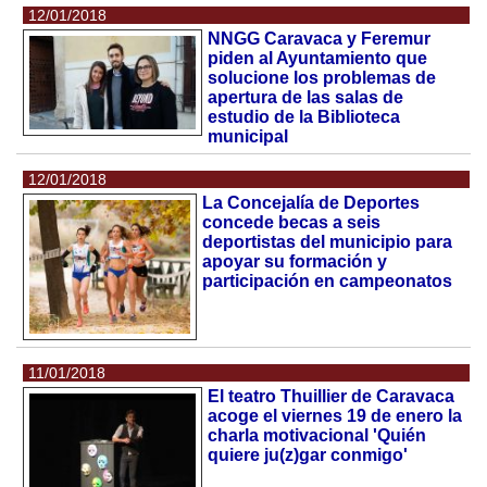
12/01/2018
NNGG Caravaca y Feremur
piden al Ayuntamiento que
solucione los problemas de
apertura de las salas de
estudio de la Biblioteca
municipal
12/01/2018
La Concejalía de Deportes
concede becas a seis
deportistas del municipio para
apoyar su formación y
participación en campeonatos
11/01/2018
El teatro Thuillier de Caravaca
acoge el viernes 19 de enero la
charla motivacional 'Quién
quiere ju(z)gar conmigo'