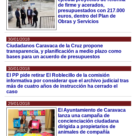
de firme y acerados,
presupuestados con 217.000
euros, dentro del Plan de
Obras y Servicios
30/01/2018
Ciudadanos Caravaca de la Cruz propone
transparencia, y planificación a medio plazo como
bases para un acuerdo de presupuestos
30/01/2018
El PP pide retirar El Roblecillo de la comisión
informativa por considerar que el archivo judicial tras
más de cuatro años de instrucción ha cerrado el
caso
29/01/2018
El Ayuntamiento de Caravaca
lanza una campaña de
concienciación ciudadana
dirigida a propietarios de
animales de compañía