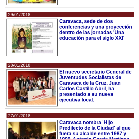
29/01/2018
Caravaca, sede de dos
conferencias y una proyección
dentro de las jornadas 'Una
educación para el siglo XXI'
28/01/2018
El nuevo secretario General de
Juventudes Socialistas de
Caravaca de la Cruz, Juan
Carlos Castillo Abril, ha
presentado a su nueva
ejecutiva local.
27/01/2018
Caravaca nombra 'Hijo
Predilecto de la Ciudad' al que
fuera su alcalde entre 1987 y