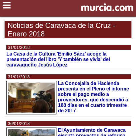
Noticias de Caravaca de la Cruz -
Enero 2018
31/01/2018
La Casa de la Cultura 'Emilio Sáez' acoge la
presentación del libro 'Y también se vivía' del
caravaqueño Jesús López
31/01/2018
La Concejalía de Hacienda
presenta en el Pleno el informe
sobre el pago medio a
proveedores, que descendió a
168 días en el cuarto trimestre
de 2017
30/01/2018
El Ayuntamiento de Caravaca
ejecuta proyectos de reforma