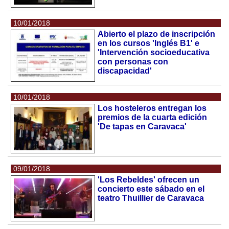
10/01/2018
Abierto el plazo de inscripción
en los cursos 'Inglés B1' e
'Intervención socioeducativa
con personas con
discapacidad'
10/01/2018
Los hosteleros entregan los
premios de la cuarta edición
'De tapas en Caravaca'
09/01/2018
'Los Rebeldes' ofrecen un
concierto este sábado en el
teatro Thuillier de Caravaca