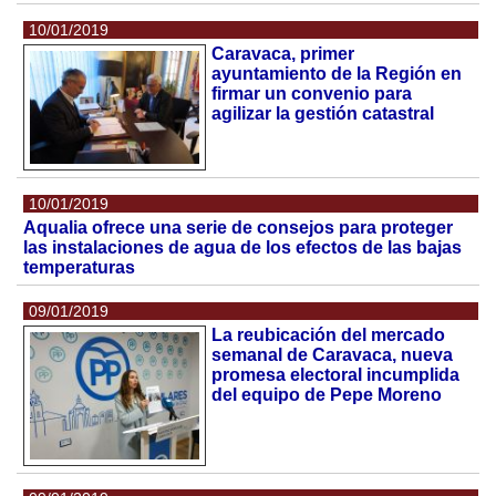
10/01/2019
Caravaca, primer
ayuntamiento de la Región en
firmar un convenio para
agilizar la gestión catastral
10/01/2019
Aqualia ofrece una serie de consejos para proteger
las instalaciones de agua de los efectos de las bajas
temperaturas
09/01/2019
La reubicación del mercado
semanal de Caravaca, nueva
promesa electoral incumplida
del equipo de Pepe Moreno