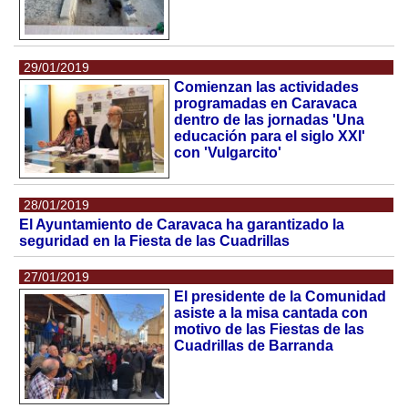
29/01/2019
Comienzan las actividades
programadas en Caravaca
dentro de las jornadas 'Una
educación para el siglo XXI'
con 'Vulgarcito'
28/01/2019
El Ayuntamiento de Caravaca ha garantizado la
seguridad en la Fiesta de las Cuadrillas
27/01/2019
El presidente de la Comunidad
asiste a la misa cantada con
motivo de las Fiestas de las
Cuadrillas de Barranda