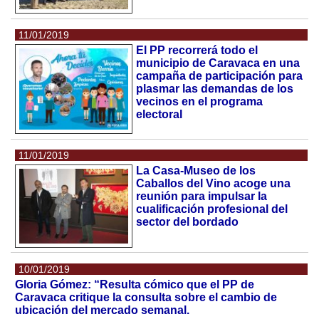
11/01/2019
El PP recorrerá todo el
municipio de Caravaca en una
campaña de participación para
plasmar las demandas de los
vecinos en el programa
electoral
11/01/2019
La Casa-Museo de los
Caballos del Vino acoge una
reunión para impulsar la
cualificación profesional del
sector del bordado
10/01/2019
Gloria Gómez: “Resulta cómico que el PP de
Caravaca critique la consulta sobre el cambio de
ubicación del mercado semanal.