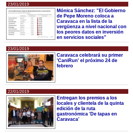
23/01/2019
Mónica Sánchez: "El Gobierno
de Pepe Moreno coloca a
Caravaca en la lista de la
vergüenza a nivel nacional con
los peores datos en inversión
en servicios sociales"
23/01/2019
Caravaca celebrará su primer
'CaniRun' el próximo 24 de
febrero
22/01/2019
Entregan los premios a los
locales y clientela de la quinta
edición de la ruta
gastronómica ‘De tapas en
Caravaca’