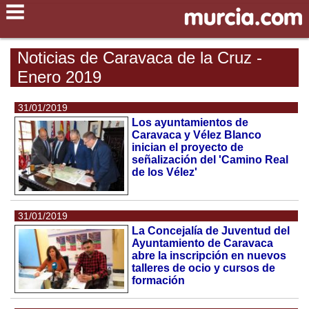
Noticias de Caravaca de la Cruz -
Enero 2019
31/01/2019
Los ayuntamientos de
Caravaca y Vélez Blanco
inician el proyecto de
señalización del 'Camino Real
de los Vélez'
31/01/2019
La Concejalía de Juventud del
Ayuntamiento de Caravaca
abre la inscripción en nuevos
talleres de ocio y cursos de
formación