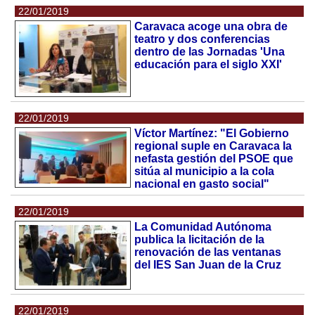
22/01/2019
Caravaca acoge una obra de
teatro y dos conferencias
dentro de las Jornadas 'Una
educación para el siglo XXI'
22/01/2019
Víctor Martínez: "El Gobierno
regional suple en Caravaca la
nefasta gestión del PSOE que
sitúa al municipio a la cola
nacional en gasto social"
22/01/2019
La Comunidad Autónoma
publica la licitación de la
renovación de las ventanas
del IES San Juan de la Cruz
22/01/2019