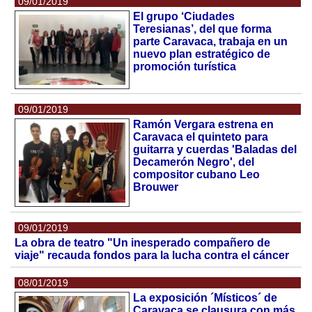
09/01/2019
El grupo ‘Ciudades
Teresianas’, del que forma
parte Caravaca, trabaja en un
nuevo plan estratégico de
promoción turística
09/01/2019
Ramón Vergara estrena en
Caravaca el quinteto para
guitarra y cuerdas 'Baladas del
Decamerón Negro', del
compositor cubano Leo
Brouwer
09/01/2019
La obra de teatro "Un inesperado compañero de
viaje" recauda fondos para la lucha contra el cáncer
08/01/2019
La exposición ´Místicos´ de
Caravaca se clausura con más