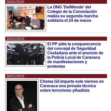
30/01/2019
La ONG 'DelWende' del
Colegio de la Consolación
realiza su segunda marcha
solidaria el 24 de marzo
30/01/2019
El PP pide la comparecencia
del concejal de Seguridad
Ciudadana ante el anuncio de
la Policía Local de Caravaca
de manifestaciones y
protestas
30/01/2019
Chema Gil imparte este viernes en
Caravaca una jornada técnica
sobre terrorismo yihadista