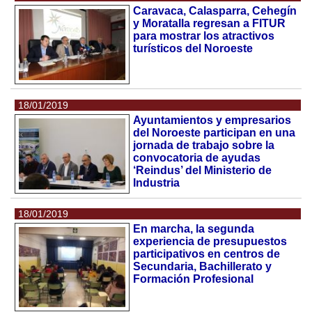
Caravaca, Calasparra, Cehegín
y Moratalla regresan a FITUR
para mostrar los atractivos
turísticos del Noroeste
18/01/2019
Ayuntamientos y empresarios
del Noroeste participan en una
jornada de trabajo sobre la
convocatoria de ayudas
‘Reindus’ del Ministerio de
Industria
18/01/2019
En marcha, la segunda
experiencia de presupuestos
participativos en centros de
Secundaria, Bachillerato y
Formación Profesional