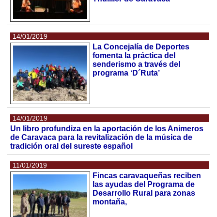
14/01/2019
La Concejalía de Deportes
fomenta la práctica del
senderismo a través del
programa ‘D´Ruta’
14/01/2019
Un libro profundiza en la aportación de los Animeros
de Caravaca para la revitalización de la música de
tradición oral del sureste español
11/01/2019
Fincas caravaqueñas reciben
las ayudas del Programa de
Desarrollo Rural para zonas
montaña,