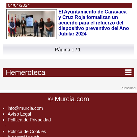
04/04/2024
El Ayuntamiento de Caravaca
y Cruz Roja formalizan un
acuerdo para el refuerzo del
dispositivo preventivo del Ano
Jubilar 2024
Página 1 / 1
Hemeroteca
©
Murcia.com
info@murcia.com
Aviso Legal
Política de Privacidad
-
Política de Cookies