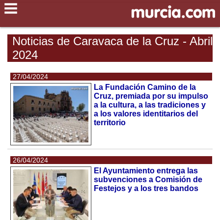
Noticias de Caravaca de la Cruz - Abril
2024
27/04/2024
La Fundación Camino de la
Cruz, premiada por su impulso
a la cultura, a las tradiciones y
a los valores identitarios del
territorio
26/04/2024
El Ayuntamiento entrega las
subvenciones a Comisión de
Festejos y a los tres bandos