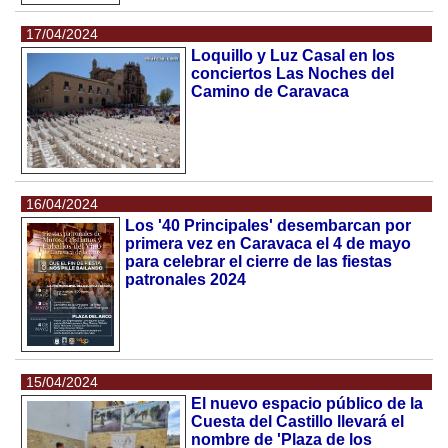
17/04/2024
Loquillo y Luz Casal en los
conciertos Las Noches del
Camino de Caravaca
16/04/2024
Los '40 Principales' desembarcan por
primera vez en Caravaca el 4 de mayo
para celebrar el cierre de las fiestas
patronales 2024
15/04/2024
El nuevo espacio público de la
Cuesta del Castillo llevará el
nombre de 'Plaza de los