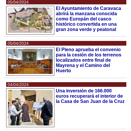
05/04/2024
El Ayuntamiento de Caravaca
abrirá la manzana conocida
como Europán del casco
histórico convertida en una
gran zona verde y peatonal
05/04/2024
El Pleno aprueba el convenio
para la cesión de los terrenos
localizados entre final de
Mayrena y el Camino del
Huerto
04/04/2024
Una inversión de 166.000
euros recuperará el interior de
la Casa de San Juan de la Cruz