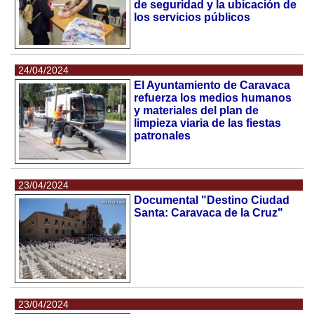
de seguridad y la ubicación de
los servicios públicos
24/04/2024
El Ayuntamiento de Caravaca
refuerza los medios humanos
y materiales del plan de
limpieza viaria de las fiestas
patronales
23/04/2024
Documental "Destino Ciudad
Santa: Caravaca de la Cruz"
23/04/2024