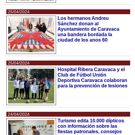
25/04/2024
Los hermanos Andreu
Sánchez donan al
Ayuntamiento de Caravaca
una bandera bordada la
ciudad de los anos 60
25/04/2024
Hospital Ribera Caravaca y el
Club de Fútbol Unión
Deportiva Caravaca colaboran
para la prevención de lesiones
24/04/2024
Turismo edita 10.000 dípticos
con información sobre las
fiestas patronales, consejos