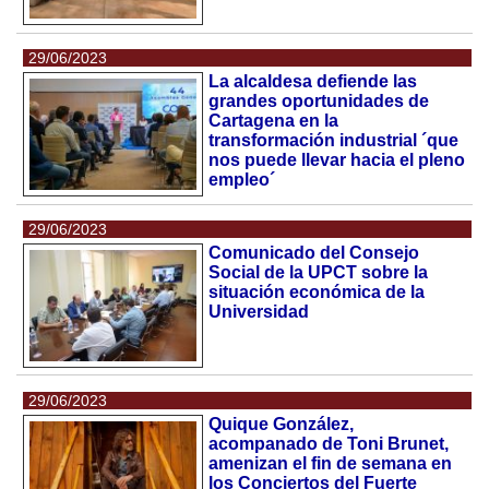
29/06/2023
La alcaldesa defiende las
grandes oportunidades de
Cartagena en la
transformación industrial ´que
nos puede llevar hacia el pleno
empleo´
29/06/2023
Comunicado del Consejo
Social de la UPCT sobre la
situación económica de la
Universidad
29/06/2023
Quique González,
acompanado de Toni Brunet,
amenizan el fin de semana en
los Conciertos del Fuerte