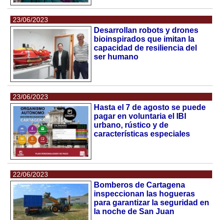
23/06/2023
Desarrollan robots y drones
bioinspirados que imitan la
capacidad de resiliencia del
ser humano
23/06/2023
Hasta el 7 de agosto se puede
pagar en voluntaria el IBI
urbano, rústico y de
características especiales
22/06/2023
Bomberos de Cartagena
inspeccionan las hogueras
para garantizar la seguridad en
la noche de San Juan