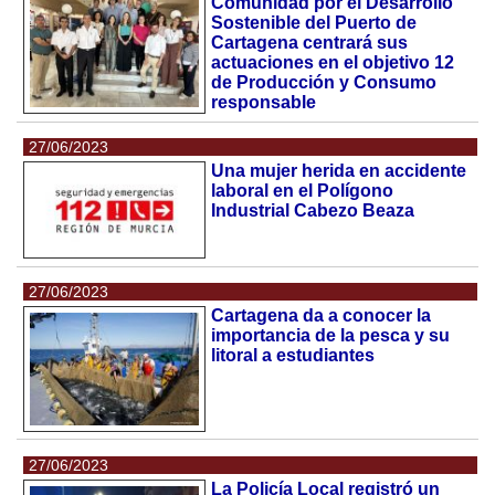
Comunidad por el Desarrollo
Sostenible del Puerto de
Cartagena centrará sus
actuaciones en el objetivo 12
de Producción y Consumo
responsable
27/06/2023
Una mujer herida en accidente
laboral en el Polígono
Industrial Cabezo Beaza
27/06/2023
Cartagena da a conocer la
importancia de la pesca y su
litoral a estudiantes
27/06/2023
La Policía Local registró un