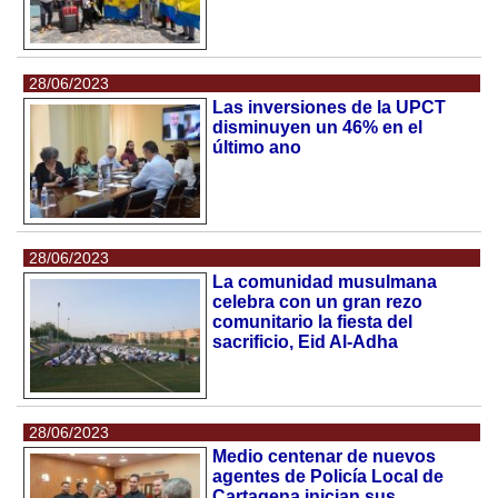
28/06/2023
Las inversiones de la UPCT
disminuyen un 46% en el
último ano
28/06/2023
La comunidad musulmana
celebra con un gran rezo
comunitario la fiesta del
sacrificio, Eid Al-Adha
28/06/2023
Medio centenar de nuevos
agentes de Policía Local de
Cartagena inician sus