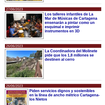
27/06/2023
Los talleres infantiles de La
Mar de Músicas de Cartagena
ensenarán a pintar como un
esquimal e imprimir
instrumentos en 3D
26/06/2023
La Coordinadora del Molinete
pide que los 1,8 millones se
destinen al cerro
26/06/2023
Piden servicios dignos y sostenibles
en la línea de ancho métrico Cartagena-
los Nietos