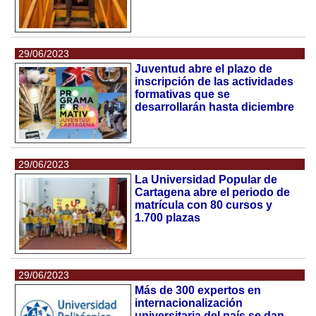
29/06/2023
Juventud abre el plazo de
inscripción de las actividades
formativas que se
desarrollarán hasta diciembre
29/06/2023
La Universidad Popular de
Cartagena abre el periodo de
matrícula con 80 cursos y
1.700 plazas
29/06/2023
Más de 300 expertos en
internacionalización
universitaria del país se dan