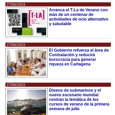
27/06/2023
Arranca el T-La de Verano con
más de un centenar de
actividades de ocio alternativo
y saludable
27/06/2023
El Gobierno refuerza el área de
Contratación y reducirá
burocracia para generar
riqueza en Cartagena
27/06/2023
Diseno de submarinos y el
nuevo escenario mundial
centran la temática de los
cursos de verano de la primera
semana de julio