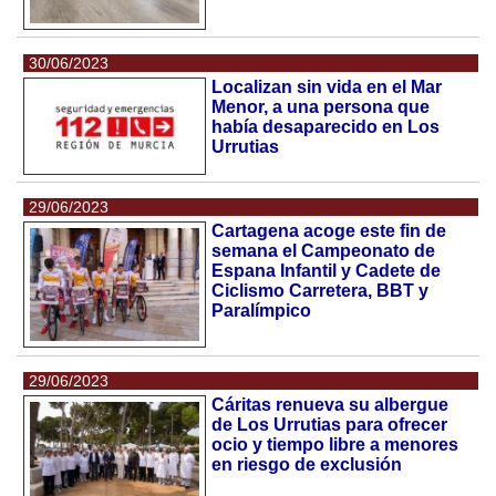
30/06/2023
Localizan sin vida en el Mar
Menor, a una persona que
había desaparecido en Los
Urrutias
29/06/2023
Cartagena acoge este fin de
semana el Campeonato de
Espana Infantil y Cadete de
Ciclismo Carretera, BBT y
Paralímpico
29/06/2023
Cáritas renueva su albergue
de Los Urrutias para ofrecer
ocio y tiempo libre a menores
en riesgo de exclusión