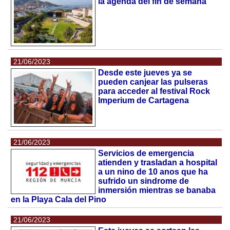
la agenda del fin de semana
21/06/2023
Desde este jueves ya se
pueden canjear las pulseras
para acceder al festival Rock
Imperium de Cartagena
21/06/2023
Servicios de emergencia
atienden y trasladan a hospital
a un nino de 10 anos que ha
sufrido un sindrome de
inmersión mientras se banaba
en la Playa Cala del Pino
21/06/2023