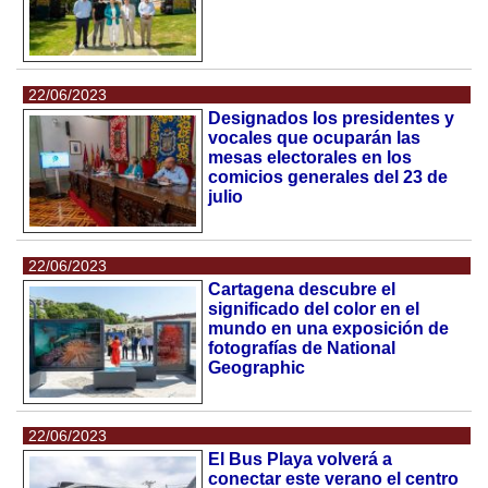
22/06/2023
Designados los presidentes y
vocales que ocuparán las
mesas electorales en los
comicios generales del 23 de
julio
22/06/2023
Cartagena descubre el
significado del color en el
mundo en una exposición de
fotografías de National
Geographic
22/06/2023
El Bus Playa volverá a
conectar este verano el centro