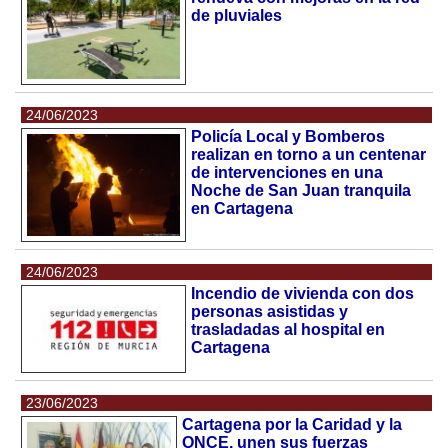
de pluviales
24/06/2023
Policía Local y Bomberos
realizan en torno a un centenar
de intervenciones en una
Noche de San Juan tranquila
en Cartagena
24/06/2023
Incendio de vivienda con dos
personas asistidas y
trasladadas al hospital en
Cartagena
23/06/2023
Cartagena por la Caridad y la
ONCE, unen sus fuerzas