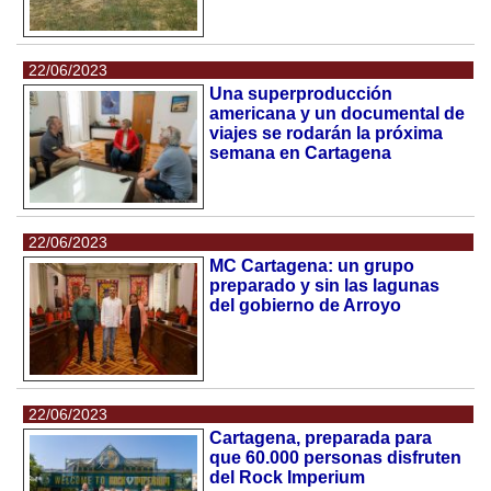
22/06/2023
Una superproducción
americana y un documental de
viajes se rodarán la próxima
semana en Cartagena
22/06/2023
MC Cartagena: un grupo
preparado y sin las lagunas
del gobierno de Arroyo
22/06/2023
Cartagena, preparada para
que 60.000 personas disfruten
del Rock Imperium