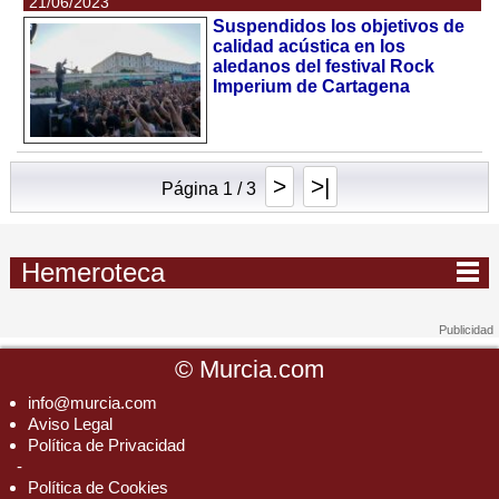
21/06/2023
Suspendidos los objetivos de
calidad acústica en los
aledanos del festival Rock
Imperium de Cartagena
>
>|
Página 1 / 3
Hemeroteca
©
Murcia.com
info@murcia.com
Aviso Legal
Política de Privacidad
-
Política de Cookies