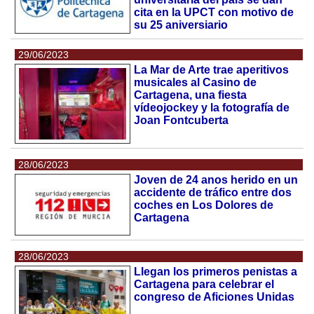
cita en la UPCT con motivo de
su 25 aniversiario
29/06/2023
La Mar de Arte trae aperitivos
musicales al Casino de
Cartagena, una fiesta
vídeojockey y la fotografía de
Joan Fontcuberta
28/06/2023
Joven de 24 anos herido en un
accidente de tráfico entre dos
coches en Los Dolores de
Cartagena
28/06/2023
Llegan los primeros penistas a
Cartagena para celebrar el
congreso de Aficiones Unidas