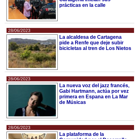
prácticas en la calle
28/06/2023
La alcaldesa de Cartagena
pide a Renfe que deje subir
bicicletas al tren de Los Nietos
28/06/2023
La nueva voz del jazz francés,
Gabi Hartmann, actúa por vez
primera en Espana en La Mar
de Músicas
28/06/2023
La plataforma de la