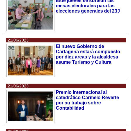
Este jueves se sortean las
mesas electorales para las
elecciones generales del 23J
21/06/2023
El nuevo Gobierno de
Cartagena estará compuesto
por diez áreas y la alcaldesa
asume Turismo y Cultura
21/06/2023
Premio internacional al
catedrático Carmelo Reverte
por su trabajo sobre
Contabilidad