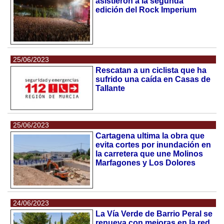
asistieron a la segunda
edición del Rock Imperium
25/06/2023
Rescatan a un ciclista que ha
sufrido una caída en Casas de
Tallante
25/06/2023
Cartagena ultima la obra que
evita cortes por inundación en
la carretera que une Molinos
Marfagones y Los Dolores
24/06/2023
La Vía Verde de Barrio Peral se
renueva con mejoras en la red