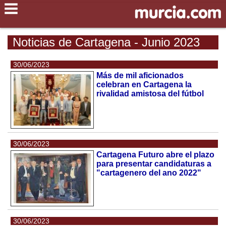
Noticias de Cartagena - Junio 2023
30/06/2023
Más de mil aficionados
celebran en Cartagena la
rivalidad amistosa del fútbol
30/06/2023
Cartagena Futuro abre el plazo
para presentar candidaturas a
"cartagenero del ano 2022"
30/06/2023