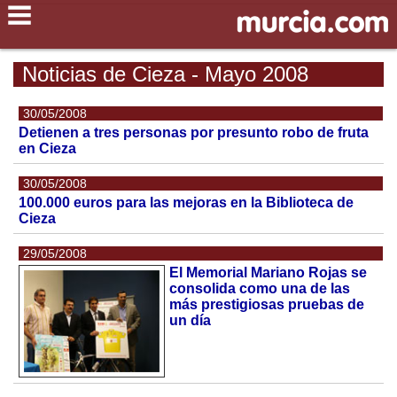
Noticias de Cieza - Mayo 2008
30/05/2008
Detienen a tres personas por presunto robo de fruta
en Cieza
30/05/2008
100.000 euros para las mejoras en la Biblioteca de
Cieza
29/05/2008
El Memorial Mariano Rojas se
consolida como una de las
más prestigiosas pruebas de
un día