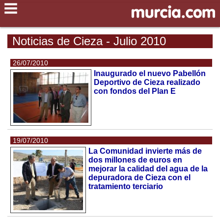
Noticias de Cieza - Julio 2010
26/07/2010
Inaugurado el nuevo Pabellón
Deportivo de Cieza realizado
con fondos del Plan E
19/07/2010
La Comunidad invierte más de
dos millones de euros en
mejorar la calidad del agua de la
depuradora de Cieza con el
tratamiento terciario