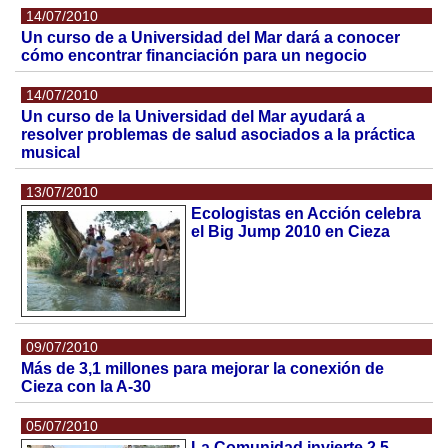
14/07/2010
Un curso de a Universidad del Mar dará a conocer
cómo encontrar financiación para un negocio
14/07/2010
Un curso de la Universidad del Mar ayudará a
resolver problemas de salud asociados a la práctica
musical
13/07/2010
Ecologistas en Acción celebra
el Big Jump 2010 en Cieza
09/07/2010
Más de 3,1 millones para mejorar la conexión de
Cieza con la A-30
05/07/2010
La Comunidad invierte 2,5