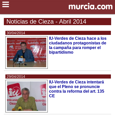
Noticias de Cieza - Abril 2014
30/04/2014
IU-Verdes de Cieza hace a los
ciudadanos protagonistas de
la campaña para romper el
bipartidismo
29/04/2014
IU-Verdes de Cieza intentará
que el Pleno se pronuncie
contra la reforma del art. 135
CE