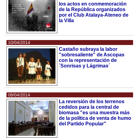
los actos en conmemoración
de la República organizados
por el Club Atalaya-Ateneo de
la Villa
10/04/2014
Castaño subraya la labor
"sobresaliente" de Ascopas
con la representación de
´Sonrisas y Lágrimas´
08/04/2014
La reversión de los terrenos
cedidos para la central de
biomasa "es una muestra más
de la política de venta de humo
del Partido Popular"