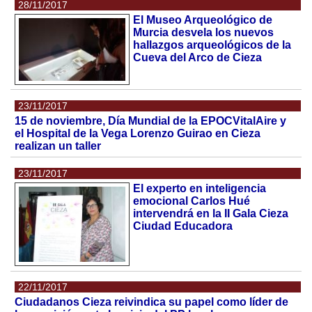
28/11/2017
El Museo Arqueológico de
Murcia desvela los nuevos
hallazgos arqueológicos de la
Cueva del Arco de Cieza
23/11/2017
15 de noviembre, Día Mundial de la EPOCVitalAire y
el Hospital de la Vega Lorenzo Guirao en Cieza
realizan un taller
23/11/2017
El experto en inteligencia
emocional Carlos Hué
intervendrá en la II Gala Cieza
Ciudad Educadora
22/11/2017
Ciudadanos Cieza reivindica su papel como líder de