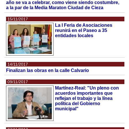
año se va a celebrar, como viene siendo costumbre,
a la par de la Media Maraton Ciudad de Cieza
15/11/2017
La I Feria de Asociaciones
reunirá en el Paseo a 35
entidades locales
14/11/2017
Finalizan las obras en la calle Calvario
09/11/2017
Martínez-Real: "Un pleno con
acuerdos importantes que
reflejan el trabajo y la línea
política del Gobierno
municipal"