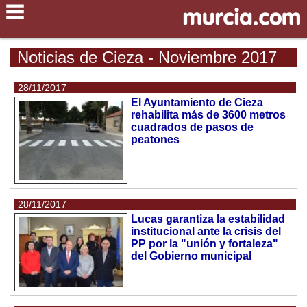
Noticias de Cieza - Noviembre 2017
28/11/2017
El Ayuntamiento de Cieza
rehabilita más de 3600 metros
cuadrados de pasos de
peatones
28/11/2017
Lucas garantiza la estabilidad
institucional ante la crisis del
PP por la "unión y fortaleza"
del Gobierno municipal