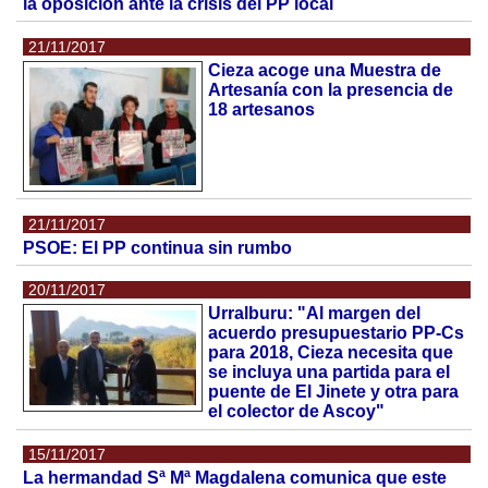
la oposición ante la crisis del PP local
21/11/2017
Cieza acoge una Muestra de
Artesanía con la presencia de
18 artesanos
21/11/2017
PSOE: El PP continua sin rumbo
20/11/2017
Urralburu: "Al margen del
acuerdo presupuestario PP-Cs
para 2018, Cieza necesita que
se incluya una partida para el
puente de El Jinete y otra para
el colector de Ascoy"
15/11/2017
La hermandad Sª Mª Magdalena comunica que este