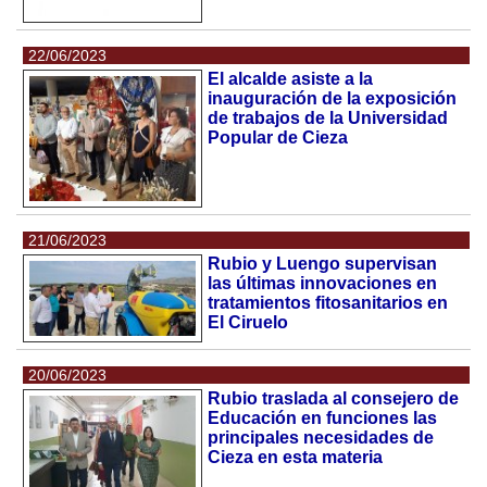
22/06/2023
El alcalde asiste a la
inauguración de la exposición
de trabajos de la Universidad
Popular de Cieza
21/06/2023
Rubio y Luengo supervisan
las últimas innovaciones en
tratamientos fitosanitarios en
El Ciruelo
20/06/2023
Rubio traslada al consejero de
Educación en funciones las
principales necesidades de
Cieza en esta materia