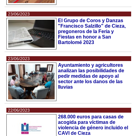
23/06/2023
El Grupo de Coros y Danzas
"Francisco Salzillo" de Cieza,
pregoneros de la Feria y
Fiestas en honor a San
Bartolomé 2023
23/06/2023
Ayuntamiento y agricultores
analizan las posibilidades de
pedir medidas de apoyo al
sector ante los danos de las
lluvias
22/06/2023
268.000 euros para casas de
acogida para víctimas de
violencia de género incluido el
CAVI de Cieza