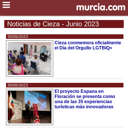
Noticias de Cieza - Junio 2023
30/06/2023
Cieza conmemora oficialmente
el Día del Orgullo LGTBIQ+
30/06/2023
El proyecto Espana en
Floración se presenta como
una de las 35 experiencias
turísticas más innovadoras