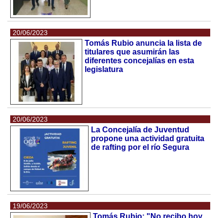
20/06/2023
Tomás Rubio anuncia la lista de
titulares que asumirán las
diferentes concejalías en esta
legislatura
20/06/2023
La Concejalía de Juventud
propone una actividad gratuita
de rafting por el río Segura
19/06/2023
Tomás Rubio: "No recibo hoy