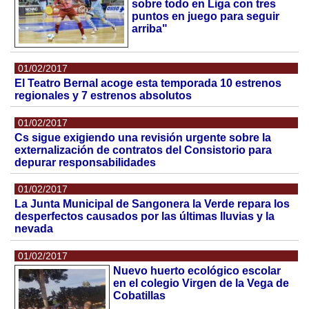
sobre todo en Liga con tres
puntos en juego para seguir
arriba"
01/02/2017
El Teatro Bernal acoge esta temporada 10 estrenos
regionales y 7 estrenos absolutos
01/02/2017
Cs sigue exigiendo una revisión urgente sobre la
externalización de contratos del Consistorio para
depurar responsabilidades
01/02/2017
La Junta Municipal de Sangonera la Verde repara los
desperfectos causados por las últimas lluvias y la
nevada
01/02/2017
Nuevo huerto ecológico escolar
en el colegio Virgen de la Vega de
Cobatillas