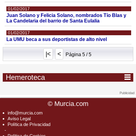
01/02/2017
Juan Solano y Felicia Solano, nombrados Tío Blas y
La Candelaria del barrio de Santa Eulalia
01/02/2017
La UMU beca a sus deportistas de alto nivel
|<
<
Página 5 / 5
Hemeroteca
©
Murcia.com
info@murcia.com
Aviso Legal
Política de Privacidad
-
Política de Cookies