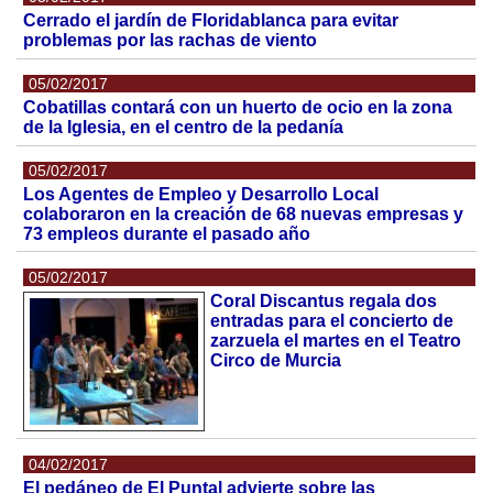
Cerrado el jardín de Floridablanca para evitar
problemas por las rachas de viento
05/02/2017
Cobatillas contará con un huerto de ocio en la zona
de la Iglesia, en el centro de la pedanía
05/02/2017
Los Agentes de Empleo y Desarrollo Local
colaboraron en la creación de 68 nuevas empresas y
73 empleos durante el pasado año
05/02/2017
Coral Discantus regala dos
entradas para el concierto de
zarzuela el martes en el Teatro
Circo de Murcia
04/02/2017
El pedáneo de El Puntal advierte sobre las