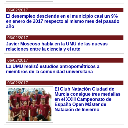
06/02/2017
El desempleo desciende en el municipio casi un 9%
en enero de 2017 respecto al mismo mes del pasado
año
06/02/2017
Javier Moscoso habla en la UMU de las nuevas
relaciones entre la ciencia y el arte
06/02/2017
La UMU realizó estudios antropométricos a
miembros de la comunidad universitaria
06/02/2017
El Club Natación Ciudad de
Murcia consigue tres medallas
en el XXIII Campeonato de
España Open Máster de
Natación de Invierno