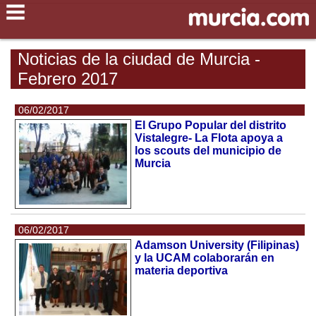
Noticias de la ciudad de Murcia -
Febrero 2017
06/02/2017
El Grupo Popular del distrito
Vistalegre- La Flota apoya a
los scouts del municipio de
Murcia
06/02/2017
Adamson University (Filipinas)
y la UCAM colaborarán en
materia deportiva