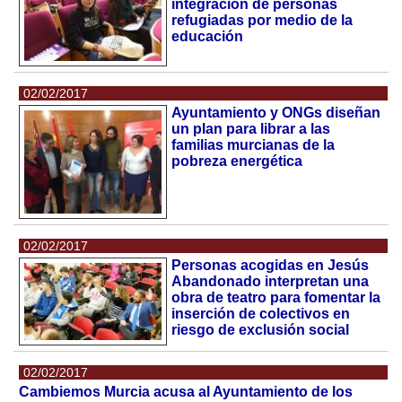
integración de personas
refugiadas por medio de la
educación
02/02/2017
Ayuntamiento y ONGs diseñan
un plan para librar a las
familias murcianas de la
pobreza energética
02/02/2017
Personas acogidas en Jesús
Abandonado interpretan una
obra de teatro para fomentar la
inserción de colectivos en
riesgo de exclusión social
02/02/2017
Cambiemos Murcia acusa al Ayuntamiento de los