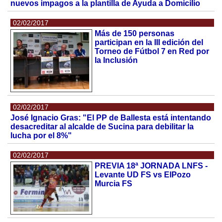
nuevos impagos a la plantilla de Ayuda a Domicilio
02/02/2017
Más de 150 personas
participan en la III edición del
Torneo de Fútbol 7 en Red por
la Inclusión
02/02/2017
José Ignacio Gras: "El PP de Ballesta está intentando
desacreditar al alcalde de Sucina para debilitar la
lucha por el 8%"
02/02/2017
PREVIA 18ª JORNADA LNFS -
Levante UD FS vs ElPozo
Murcia FS