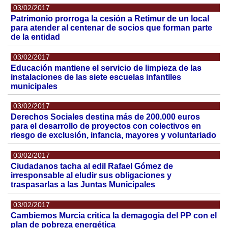
03/02/2017
Patrimonio prorroga la cesión a Retimur de un local
para atender al centenar de socios que forman parte
de la entidad
03/02/2017
Educación mantiene el servicio de limpieza de las
instalaciones de las siete escuelas infantiles
municipales
03/02/2017
Derechos Sociales destina más de 200.000 euros
para el desarrollo de proyectos con colectivos en
riesgo de exclusión, infancia, mayores y voluntariado
03/02/2017
Ciudadanos tacha al edil Rafael Gómez de
irresponsable al eludir sus obligaciones y
traspasarlas a las Juntas Municipales
03/02/2017
Cambiemos Murcia critica la demagogia del PP con el
plan de pobreza energética