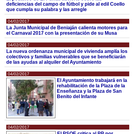
deficiencias del campo de fútbol y pide al edil Coello
que cumpla su palabra y las arregle
04/02/2017
La Junta Municipal de Beniaján calienta motores para
el Carnaval 2017 con la presentación de su Musa
04/02/2017
La nueva ordenanza municipal de vivienda amplía los
colectivos y familias vulnerables que se beneficiarán
de las ayudas al alquiler del Ayuntamiento
04/02/2017
El Ayuntamiento trabajará en la
rehabilitación de la Plaza de la
Enseñanza y la Plaza de San
Benito del Infante
04/02/2017
El PSOE critica al PP por