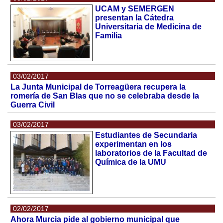
UCAM y SEMERGEN
presentan la Cátedra
Universitaria de Medicina de
Familia
03/02/2017
La Junta Municipal de Torreagüera recupera la
romería de San Blas que no se celebraba desde la
Guerra Civil
03/02/2017
Estudiantes de Secundaria
experimentan en los
laboratorios de la Facultad de
Química de la UMU
02/02/2017
Ahora Murcia pide al gobierno municipal que