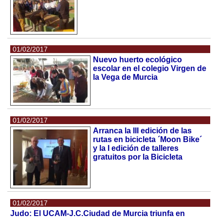
01/02/2017
Nuevo huerto ecológico
escolar en el colegio Virgen de
la Vega de Murcia
01/02/2017
Arranca la III edición de las
rutas en bicicleta ´Moon Bike´
y la I edición de talleres
gratuitos por la Bicicleta
01/02/2017
Judo: El UCAM-J.C.Ciudad de Murcia triunfa en