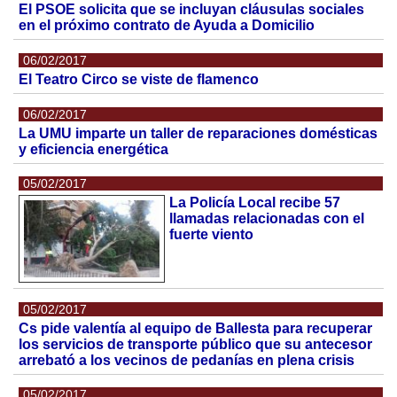
El PSOE solicita que se incluyan cláusulas sociales
en el próximo contrato de Ayuda a Domicilio
06/02/2017
El Teatro Circo se viste de flamenco
06/02/2017
La UMU imparte un taller de reparaciones domésticas
y eficiencia energética
05/02/2017
La Policía Local recibe 57
llamadas relacionadas con el
fuerte viento
05/02/2017
Cs pide valentía al equipo de Ballesta para recuperar
los servicios de transporte público que su antecesor
arrebató a los vecinos de pedanías en plena crisis
05/02/2017