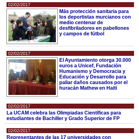
02/02/2017
Más protección sanitaria para
los deportistas murcianos con
medio centenar de
desfibriladores en pabellones
y campos de fútbol
02/02/2017
El Ayuntamiento otorga 30.000
euros a Unicef, Fundación
Humanismo y Democracia y
Educación y Desarrollo para
paliar daños causados por el
huracán Mathew en Haití
02/02/2017
La UCAM celebra las Olimpiadas Científicas para
estudiantes de Bachiller y Grado Superior de FP
02/02/2017
Representantes de las 17 universidades con