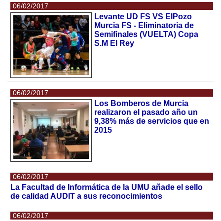
06/02/2017
Levante UD FS VS ElPozo
Murcia FS - Eliminatoria de
Semifinales (VUELTA) Copa
S.M El Rey
06/02/2017
Los Bomberos de Murcia
realizaron el pasado año un
9,38% más de servicios que en
2015
06/02/2017
La Facultad de Informática de la UMU añade el sello
de calidad AUDIT a sus reconocimientos
06/02/2017