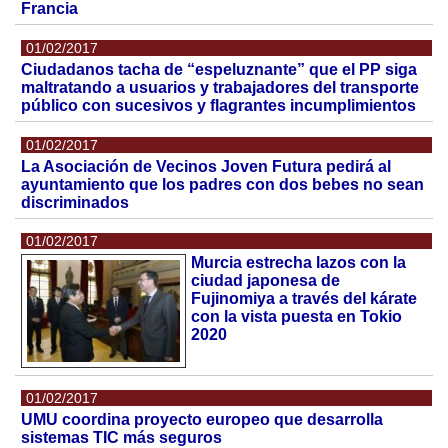
Francia
01/02/2017
Ciudadanos tacha de “espeluznante” que el PP siga
maltratando a usuarios y trabajadores del transporte
público con sucesivos y flagrantes incumplimientos
01/02/2017
La Asociación de Vecinos Joven Futura pedirá al
ayuntamiento que los padres con dos bebes no sean
discriminados
01/02/2017
Murcia estrecha lazos con la
ciudad japonesa de
Fujinomiya a través del kárate
con la vista puesta en Tokio
2020
01/02/2017
UMU coordina proyecto europeo que desarrolla
sistemas TIC más seguros