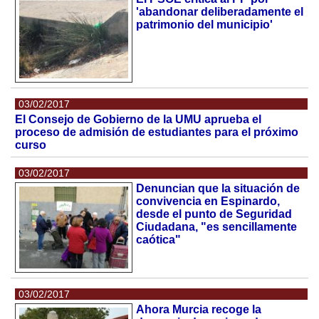
'abandonar deliberadamente el
patrimonio del municipio'
03/02/2017
El Consejo de Gobierno de la UMU aprueba el
proceso de admisión de estudiantes para el próximo
curso
03/02/2017
Denuncian que la situación de
convivencia en Espinardo,
desde el punto de Seguridad
Ciudadana, "es sencillamente
caótica"
03/02/2017
Ahora Murcia recoge la