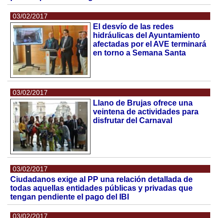
03/02/2017
El desvío de las redes
hidráulicas del Ayuntamiento
afectadas por el AVE terminará
en torno a Semana Santa
03/02/2017
Llano de Brujas ofrece una
veintena de actividades para
disfrutar del Carnaval
03/02/2017
Ciudadanos exige al PP una relación detallada de
todas aquellas entidades públicas y privadas que
tengan pendiente el pago del IBI
03/02/2017