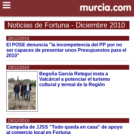
Noticias de Fortuna - Diciembre 2010
28/12/2010
El POSE denuncia "la incompetencia del PP por no
ser capaces de presentar unos Presupuestos para el
2010"
19/12/2010
Begoña García Retegui insta a
Valcárcel a potenciar el turismo
cultural y termal de la Región
19/12/2010
Campaña de JJSS "Todo queda en casa" de apoyo
al comercio local en Fortuna