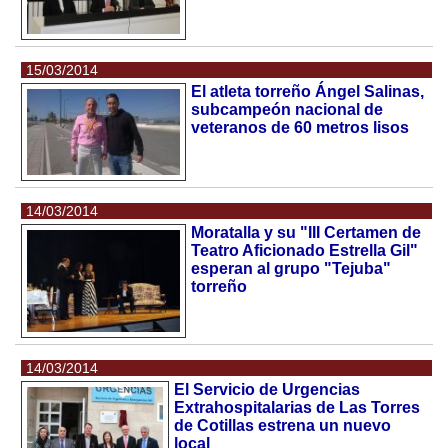
15/03/2014
El atleta torreño Ángel Salinas,
subcampeón nacional de
veteranos de 60 metros lisos
14/03/2014
Moratalla y su "III Certamen de
Teatro Aficionado Estrella Gil"
esperan al grupo "Tejuba"
torreño
14/03/2014
El Servicio de Urgencias
Extrahospitalarias de Las Torres
de Cotillas estrena un nuevo
local