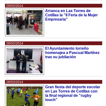
28/03/2014
Arranca en Las Torres de
Cotillas la "II Feria de la Mujer
Empresaria"
28/03/2014
El Ayuntamiento torreño
homenajea a Pascual Martínez
tras su jubilación
28/03/2014
Gran fiesta del deporte escolar
en Las Torres de Cotillas con
la final regional de "rugby
touch"