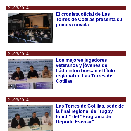
21/03/2014
El cronista oficial de Las
Torres de Cotillas presenta su
primera novela
21/03/2014
Los mejores jugadores
veteranos y jóvenes de
bádminton buscan el título
regional en Las Torres de
Cotillas
21/03/2014
Las Torres de Cotillas, sede de
la final regional de "rugby
touch" del "Programa de
Deporte Escolar"