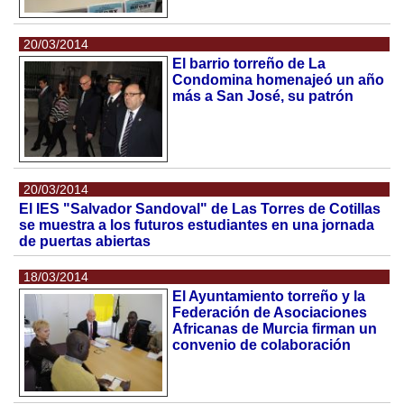
20/03/2014
El barrio torreño de La
Condomina homenajeó un año
más a San José, su patrón
20/03/2014
El IES "Salvador Sandoval" de Las Torres de Cotillas
se muestra a los futuros estudiantes en una jornada
de puertas abiertas
18/03/2014
El Ayuntamiento torreño y la
Federación de Asociaciones
Africanas de Murcia firman un
convenio de colaboración