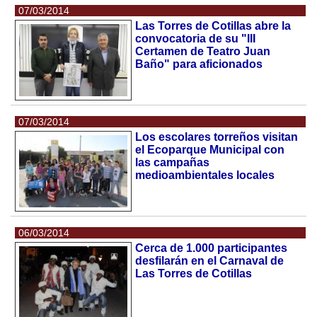
07/03/2014
Las Torres de Cotillas abre la
convocatoria de su "III
Certamen de Teatro Juan
Baño" para aficionados
07/03/2014
Los escolares torreños visitan
el Ecoparque Municipal con
las campañas
medioambientales locales
06/03/2014
Cerca de 1.000 participantes
desfilarán en el Carnaval de
Las Torres de Cotillas