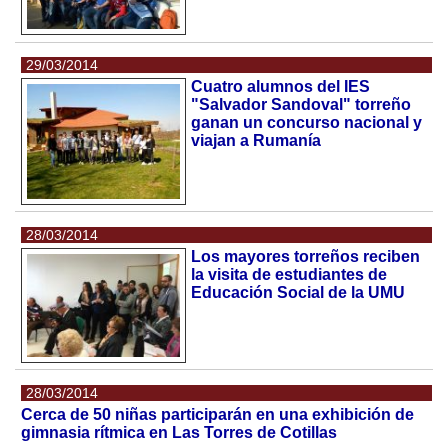
29/03/2014
Cuatro alumnos del IES
"Salvador Sandoval" torreño
ganan un concurso nacional y
viajan a Rumanía
28/03/2014
Los mayores torreños reciben
la visita de estudiantes de
Educación Social de la UMU
28/03/2014
Cerca de 50 niñas participarán en una exhibición de
gimnasia rítmica en Las Torres de Cotillas