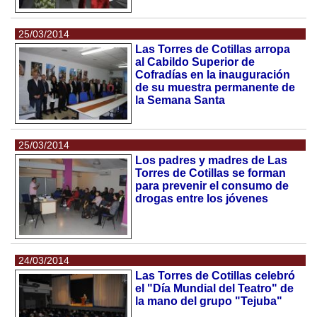
25/03/2014
Las Torres de Cotillas arropa
al Cabildo Superior de
Cofradías en la inauguración
de su muestra permanente de
la Semana Santa
25/03/2014
Los padres y madres de Las
Torres de Cotillas se forman
para prevenir el consumo de
drogas entre los jóvenes
24/03/2014
Las Torres de Cotillas celebró
el "Día Mundial del Teatro" de
la mano del grupo "Tejuba"