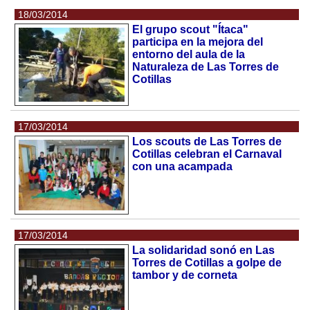
18/03/2014
El grupo scout "Ítaca"
participa en la mejora del
entorno del aula de la
Naturaleza de Las Torres de
Cotillas
17/03/2014
Los scouts de Las Torres de
Cotillas celebran el Carnaval
con una acampada
17/03/2014
La solidaridad sonó en Las
Torres de Cotillas a golpe de
tambor y de corneta