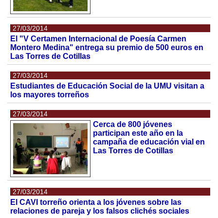
27/03/2014
El "V Certamen Internacional de Poesía Carmen
Montero Medina" entrega su premio de 500 euros en
Las Torres de Cotillas
27/03/2014
Estudiantes de Educación Social de la UMU visitan a
los mayores torreños
27/03/2014
Cerca de 800 jóvenes
participan este año en la
campaña de educación vial en
Las Torres de Cotillas
27/03/2014
El CAVI torreño orienta a los jóvenes sobre las
relaciones de pareja y los falsos clichés sociales