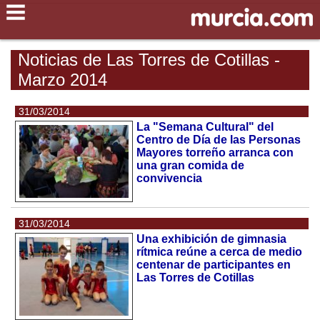
Noticias de Las Torres de Cotillas -
Marzo 2014
31/03/2014
La "Semana Cultural" del
Centro de Día de las Personas
Mayores torreño arranca con
una gran comida de
convivencia
31/03/2014
Una exhibición de gimnasia
rítmica reúne a cerca de medio
centenar de participantes en
Las Torres de Cotillas