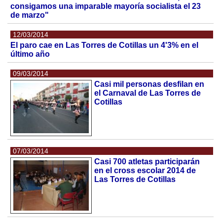
consigamos una imparable mayoría socialista el 23
de marzo"
12/03/2014
El paro cae en Las Torres de Cotillas un 4'3% en el
último año
09/03/2014
Casi mil personas desfilan en
el Carnaval de Las Torres de
Cotillas
07/03/2014
Casi 700 atletas participarán
en el cross escolar 2014 de
Las Torres de Cotillas