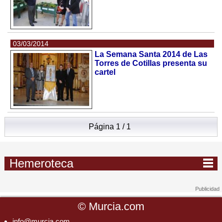
03/03/2014
La Semana Santa 2014 de Las
Torres de Cotillas presenta su
cartel
Página 1 / 1
Hemeroteca
©
Murcia.com
info@murcia.com