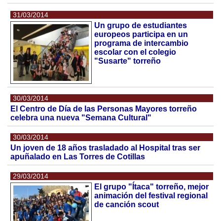
31/03/2014
Un grupo de estudiantes
europeos participa en un
programa de intercambio
escolar con el colegio
"Susarte" torreño
30/03/2014
El Centro de Día de las Personas Mayores torreño
celebra una nueva "Semana Cultural"
30/03/2014
Un joven de 18 años trasladado al Hospital tras ser
apuñalado en Las Torres de Cotillas
29/03/2014
El grupo "Ítaca" torreño, mejor
animación del festival regional
de canción scout