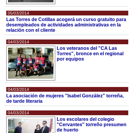
05/03/2014
Las Torres de Cotillas acogerá un curso gratuito para
desempleados de actividades administrativas en la
relación con el cliente
04/03/2014
Los veteranos del "CA Las
Torres", bronce en el regional
por equipos
04/03/2014
La asociación de mujeres "Isabel González" torreña,
de tarde literaria
04/03/2014
Los escolares del colegio
"Cervantes" torreño presumen
de huerto