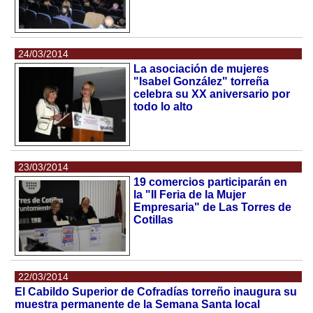
24/03/2014
La asociación de mujeres
"Isabel González" torreña
celebra su XX aniversario por
todo lo alto
23/03/2014
19 comercios participarán en
la "II Feria de la Mujer
Empresaria" de Las Torres de
Cotillas
22/03/2014
El Cabildo Superior de Cofradías torreño inaugura su
muestra permanente de la Semana Santa local