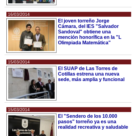
16/03/2014
El joven torreño Jorge
Cámara, del IES "Salvador
Sandoval" obtiene una
mención honorífica en la "L
Olimpiada Matemática"
15/03/2014
El SUAP de Las Torres de
Cotillas estrena una nueva
sede, más amplia y funcional
15/03/2014
El "Sendero de los 10.000
pasos" torreño ya es una
realidad recreativa y saludable