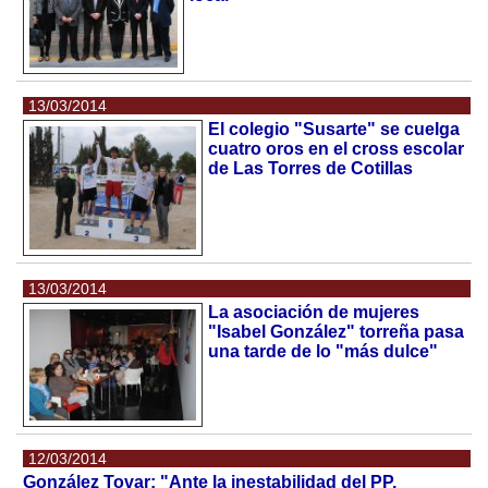
13/03/2014
El colegio "Susarte" se cuelga
cuatro oros en el cross escolar
de Las Torres de Cotillas
13/03/2014
La asociación de mujeres
"Isabel González" torreña pasa
una tarde de lo "más dulce"
12/03/2014
González Tovar: "Ante la inestabilidad del PP,