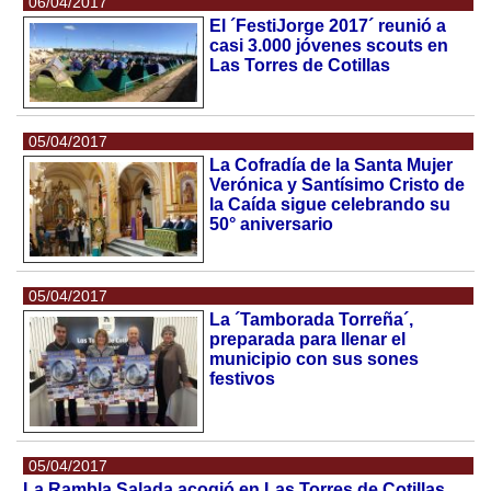
06/04/2017
El ´FestiJorge 2017´ reunió a
casi 3.000 jóvenes scouts en
Las Torres de Cotillas
05/04/2017
La Cofradía de la Santa Mujer
Verónica y Santísimo Cristo de
la Caída sigue celebrando su
50° aniversario
05/04/2017
La ´Tamborada Torreña´,
preparada para llenar el
municipio con sus sones
festivos
05/04/2017
La Rambla Salada acogió en Las Torres de Cotillas