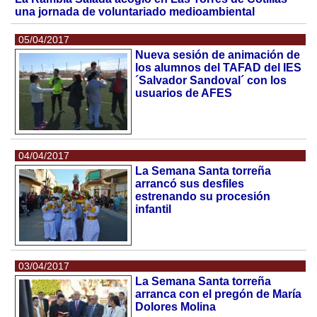
una jornada de voluntariado medioambiental
05/04/2017
Nueva sesión de animación de
los alumnos del TAFAD del IES
´Salvador Sandoval´ con los
usuarios de AFES
04/04/2017
La Semana Santa torreña
arrancó sus desfiles
estrenando su procesión
infantil
03/04/2017
La Semana Santa torreña
arranca con el pregón de María
Dolores Molina