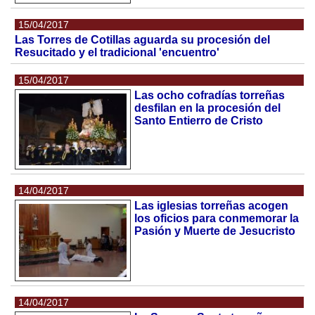
15/04/2017
Las Torres de Cotillas aguarda su procesión del
Resucitado y el tradicional 'encuentro'
15/04/2017
Las ocho cofradías torreñas
desfilan en la procesión del
Santo Entierro de Cristo
14/04/2017
Las iglesias torreñas acogen
los oficios para conmemorar la
Pasión y Muerte de Jesucristo
14/04/2017