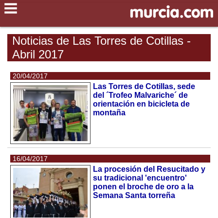
Noticias de Las Torres de Cotillas -
Abril 2017
20/04/2017
Las Torres de Cotillas, sede
del ´Trofeo Malvariche´ de
orientación en bicicleta de
montaña
16/04/2017
La procesión del Resucitado y
su tradicional 'encuentro'
ponen el broche de oro a la
Semana Santa torreña