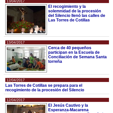
13/04/2017
El recogimiento y la
solemnidad de la procesión
del Silencio llenó las calles de
Las Torres de Cotillas
13/04/2017
Cerca de 40 pequeños
participan en la Escuela de
Conciliación de Semana Santa
torreña
12/04/2017
Las Torres de Cotillas se prepara para el
recogimiento de la procesión del Silencio
12/04/2017
El Jesús Cautivo y la
Esperanza-Macarena