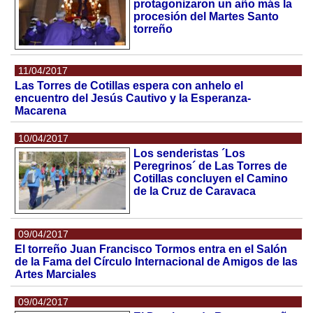
protagonizaron un año más la
procesión del Martes Santo
torreño
11/04/2017
Las Torres de Cotillas espera con anhelo el
encuentro del Jesús Cautivo y la Esperanza-
Macarena
10/04/2017
Los senderistas ´Los
Peregrinos´ de Las Torres de
Cotillas concluyen el Camino
de la Cruz de Caravaca
09/04/2017
El torreño Juan Francisco Tormos entra en el Salón
de la Fama del Círculo Internacional de Amigos de las
Artes Marciales
09/04/2017