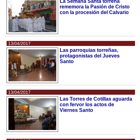
La Semana Santa torreña
rememora la Pasión de Cristo
con la procesión del Calvario
13/04/2017
Las parroquias torreñas,
protagonistas del Jueves
Santo
13/04/2017
Las Torres de Cotillas aguarda
con fervor los actos de
Viernes Santo