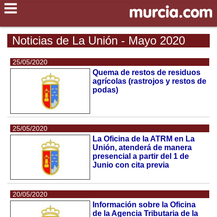
Noticias de La Unión - Mayo 2020
25/05/2020
Quema de restos de residuos
agrícolas (rastrojos y restos de
podas)
25/05/2020
La Oficina de la ATRM en La
Unión, atenderá de manera
presencial a partir del 1 de
Junio con cita previa
20/05/2020
Información sobre la Oficina
de la Agencia Tributaria de la