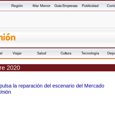
Región
Mar Menor
Guía Empresas
Publicidad
Cont
al
Viajar
Salud
Cultura
Tecnología
Depo
re 2020
ulsa la reparación del escenario del Mercado
Unión