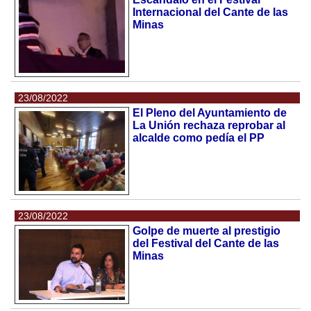
Internacional del Cante de las
Minas
23/08/2022
El Pleno del Ayuntamiento de
La Unión rechaza reprobar al
alcalde como pedía el PP
23/08/2022
Golpe de muerte al prestigio
del Festival del Cante de las
Minas