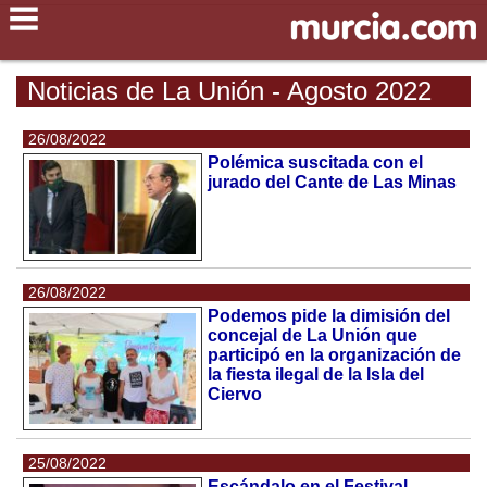
Noticias de La Unión - Agosto 2022
26/08/2022
Polémica suscitada con el
jurado del Cante de Las Minas
26/08/2022
Podemos pide la dimisión del
concejal de La Unión que
participó en la organización de
la fiesta ilegal de la Isla del
Ciervo
25/08/2022
Escándalo en el Festival