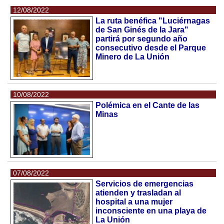
12/08/2022
La ruta benéfica "Luciérnagas
de San Ginés de la Jara"
partirá por segundo año
consecutivo desde el Parque
Minero de La Unión
10/08/2022
Polémica en el Cante de las
Minas
07/08/2022
Servicios de emergencias
atienden y trasladan al
hospital a una mujer
inconsciente en una playa de
La Unión