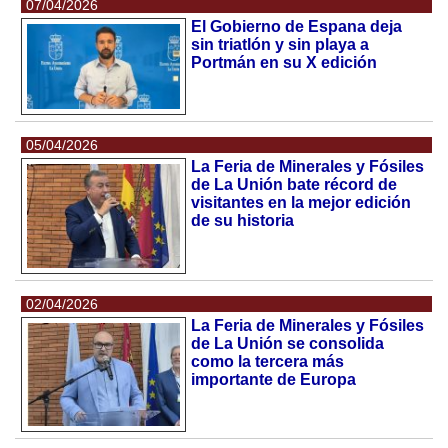
07/04/2026
El Gobierno de Espana deja
sin triatlón y sin playa a
Portmán en su X edición
05/04/2026
La Feria de Minerales y Fósiles
de La Unión bate récord de
visitantes en la mejor edición
de su historia
02/04/2026
La Feria de Minerales y Fósiles
de La Unión se consolida
como la tercera más
importante de Europa