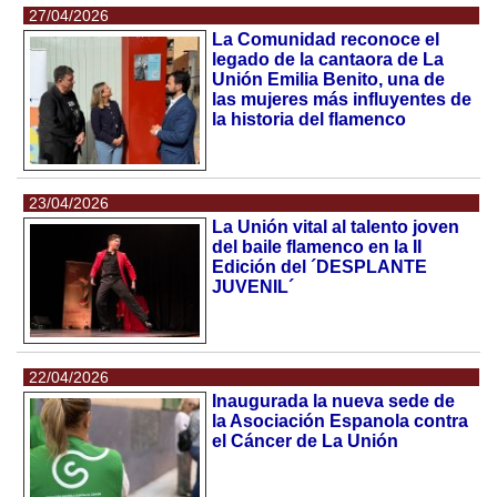
27/04/2026
La Comunidad reconoce el
legado de la cantaora de La
Unión Emilia Benito, una de
las mujeres más influyentes de
la historia del flamenco
23/04/2026
La Unión vital al talento joven
del baile flamenco en la II
Edición del ´DESPLANTE
JUVENIL´
22/04/2026
Inaugurada la nueva sede de
la Asociación Espanola contra
el Cáncer de La Unión