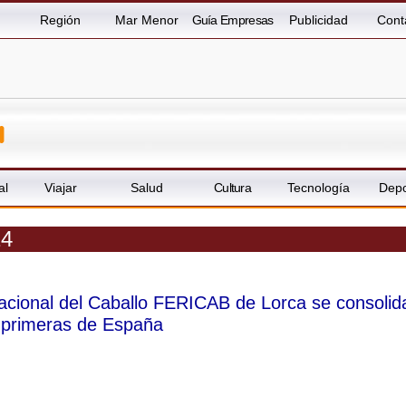
Región
Mar Menor
Guía Empresas
Publicidad
Cont
al
Viajar
Salud
Cultura
Tecnología
Depo
14
nacional del Caballo FERICAB de Lorca se consolid
o primeras de España