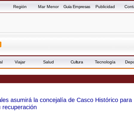
Región
Mar Menor
Guía Empresas
Publicidad
Cont
al
Viajar
Salud
Cultura
Tecnología
Depo
les asumirá la concejalía de Casco Histórico para
 recuperación