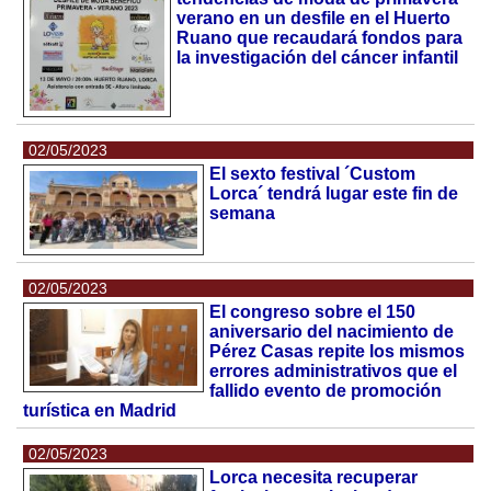
verano en un desfile en el Huerto
Ruano que recaudará fondos para
la investigación del cáncer infantil
02/05/2023
El sexto festival ´Custom
Lorca´ tendrá lugar este fin de
semana
02/05/2023
El congreso sobre el 150
aniversario del nacimiento de
Pérez Casas repite los mismos
errores administrativos que el
fallido evento de promoción
turística en Madrid
02/05/2023
Lorca necesita recuperar