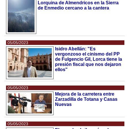
Lorquina de Almendricos en la Sierra
de Enmedio cercano a la cantera
05/05/2023
Isidro Abellán: "Es
vergonzoso el cinismo del PP
de Fulgencio Gil, Lorca tiene la
presión fiscal que nos dejaron
ellos"
05/05/2023
Mejora de la carretera entre
Zarzadilla de Totana y Casas
Nuevas
05/05/2023