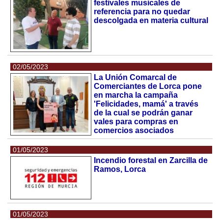
festivales musicales de
referencia para no quedar
descolgada en materia cultural
02/05/2023
La Unión Comarcal de
Comerciantes de Lorca pone
en marcha la campaña
'Felicidades, mamá' a través
de la cual se podrán ganar
vales para compras en
comercios asociados
01/05/2023
Incendio forestal en Zarcilla de
Ramos, Lorca
01/05/2023