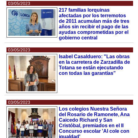
03/05/2023
217 familias lorquinas
afectadas por los terremotos
de 2011 acumulan más de tres
años sin recibir el pago de las
ayudas comprometidas por el
gobierno central
03/05/2023
Isabel Casalduero: "Las obras
en la carretera de Zarzadilla de
Totana se están ejecutando
con todas las garantías"
03/05/2023
Los colegios Nuestra Señora
del Rosario de Ramonete, Ana
Caicedo Richard y San
Cristóbal, premiados en el II
Concurso escolar 'Al cole con
igualdad'