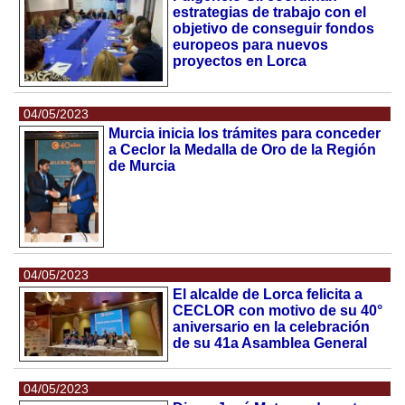
estrategias de trabajo con el
objetivo de conseguir fondos
europeos para nuevos
proyectos en Lorca
04/05/2023
Murcia inicia los trámites para conceder
a Ceclor la Medalla de Oro de la Región
de Murcia
04/05/2023
El alcalde de Lorca felicita a
CECLOR con motivo de su 40°
aniversario en la celebración
de su 41a Asamblea General
04/05/2023