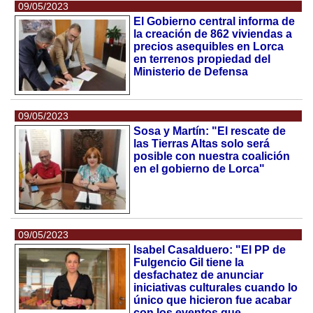
09/05/2023
El Gobierno central informa de
la creación de 862 viviendas a
precios asequibles en Lorca
en terrenos propiedad del
Ministerio de Defensa
09/05/2023
Sosa y Martín: "El rescate de
las Tierras Altas solo será
posible con nuestra coalición
en el gobierno de Lorca"
09/05/2023
Isabel Casalduero: "El PP de
Fulgencio Gil tiene la
desfachatez de anunciar
iniciativas culturales cuando lo
único que hicieron fue acabar
con los eventos que