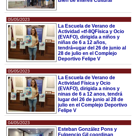
Bien de Interés Cultural
05/05/2023
La Escuela de Verano de
Actividad =tf-8QFísica y Ocio
(EVAFO), dirigida a niños y
niñas de 6 a 12 años,
tendrá=ugar del 26 de junio al
28 de julio en el Complejo
Deportivo Felipe V
05/05/2023
La Escuela de Verano de
Actividad Física y Ocio
(EVAFO), dirigida a ninos y
ninas de 6 a 12 anos, tendrá
lugar del 26 de junio al 28 de
julio en el Complejo Deportivo
Felipe V
04/05/2023
Esteban González Pons y
Fulgencio Gil coordinan