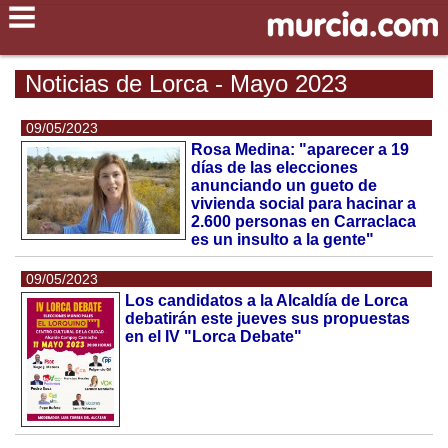
Noticias de Lorca - Mayo 2023
09/05/2023
Rosa Medina: "aparecer a 19
días de las elecciones
anunciando un gueto de
vivienda social para hacinar a
2.600 personas en Carraclaca
es un insulto a la gente"
09/05/2023
Los candidatos a la Alcaldía de Lorca
debatirán este jueves sus propuestas
en el IV "Lorca Debate"