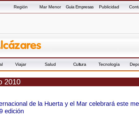
Región
Mar Menor
Guía Empresas
Publicidad
Cont
al
Viajar
Salud
Cultura
Tecnología
Depo
io 2010
rnacional de la Huerta y el Mar celebrará este m
9 edición