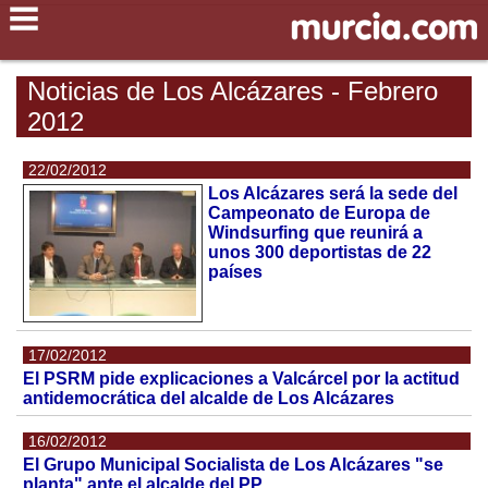
Noticias de Los Alcázares - Febrero
2012
22/02/2012
Los Alcázares será la sede del
Campeonato de Europa de
Windsurfing que reunirá a
unos 300 deportistas de 22
países
17/02/2012
El PSRM pide explicaciones a Valcárcel por la actitud
antidemocrática del alcalde de Los Alcázares
16/02/2012
El Grupo Municipal Socialista de Los Alcázares "se
planta" ante el alcalde del PP