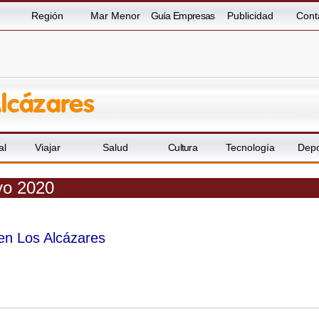
Región
Mar Menor
Guía Empresas
Publicidad
Cont
al
Viajar
Salud
Cultura
Tecnología
Depo
yo 2020
 en Los Alcázares