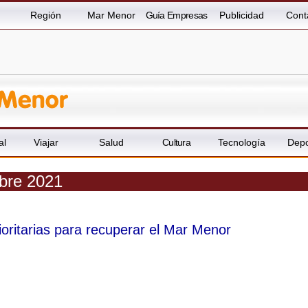
Región
Mar Menor
Guía Empresas
Publicidad
Cont
al
Viajar
Salud
Cultura
Tecnología
Depo
mbre 2021
ioritarias para recuperar el Mar Menor