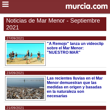
Noticias de Mar Menor - Septiembre
2021
27/09/2021
"A Remojo" lanza un videoclip
sobre el Mar Menor:
"NUESTRO MAR"
23/09/2021
Las recientes lluvias en el Mar
Menor demuestran que las
medidas en origen y basadas
en la naturaleza son
necesarias
21/09/2021