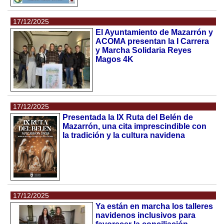
17/12/2025
El Ayuntamiento de Mazarrón y
ACOMA presentan la I Carrera
y Marcha Solidaria Reyes
Magos 4K
17/12/2025
Presentada la IX Ruta del Belén de
Mazarrón, una cita imprescindible con
la tradición y la cultura navidena
17/12/2025
Ya están en marcha los talleres
navidenos inclusivos para