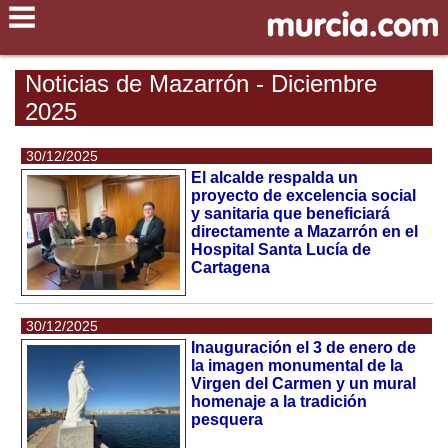
Noticias de Mazarrón - Diciembre
2025
30/12/2025
El alcalde respalda un
proyecto de excelencia social
y sanitaria que beneficiará
directamente a Mazarrón en el
Hospital Santa Lucía de
Cartagena
30/12/2025
Inauguración el 3 de enero de
la imagen monumental de la
Virgen del Carmen y un mural
homenaje a la tradición
pesquera