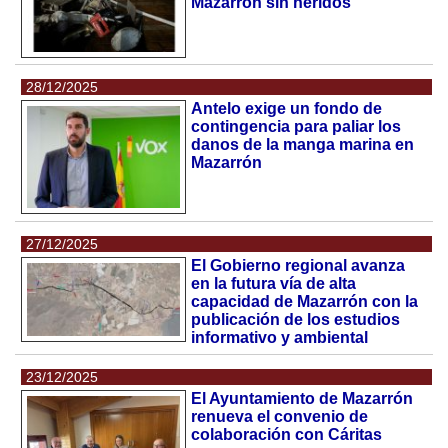
Mazarrón sin heridos
28/12/2025
Antelo exige un fondo de
contingencia para paliar los
danos de la manga marina en
Mazarrón
27/12/2025
El Gobierno regional avanza
en la futura vía de alta
capacidad de Mazarrón con la
publicación de los estudios
informativo y ambiental
23/12/2025
El Ayuntamiento de Mazarrón
renueva el convenio de
colaboración con Cáritas