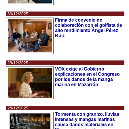
30/12/2025
Firma de convenio de
colaboración con el golfista de
alto rendimiento Ángel Pérez
Ruiz
29/12/2025
VOX exige al Gobierno
explicaciones en el Congreso
por los danos de la manga
marina en Mazarrón
28/12/2025
Tormenta con granizo, lluvias
intensas y mangas marinas
causa danos materiales en