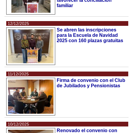
favorecer la conciliación
familiar
12/12/2025
Se abren las inscripciones
para la Escuela de Navidad
2025 con 160 plazas gratuitas
11/12/2025
Firma de convenio con el Club
de Jubilados y Pensionistas
10/12/2025
Renovado el convenio con