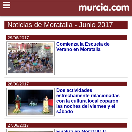
Noticias de Moratalla - Junio 2017
29/06/2017
Comienza la Escuela de
Verano en Moratalla
28/06/2017
Dos actividades
estrechamente relacionadas
con la cultura local coparon
las noches del viernes y el
sábado
27/06/2017
Finaliza en Moratalla la