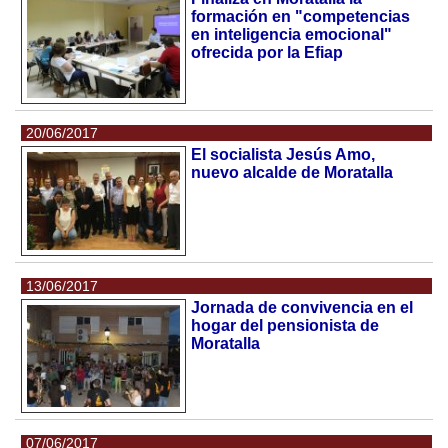
formación en "competencias
en inteligencia emocional"
ofrecida por la Efiap
20/06/2017
El socialista Jesús Amo,
nuevo alcalde de Moratalla
13/06/2017
Jornada de convivencia en el
hogar del pensionista de
Moratalla
07/06/2017