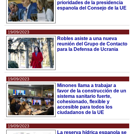
prioridades de la presidencia
espanola del Consejo de la UE
19/09/2023
Robles asiste a una nueva
reunión del Grupo de Contacto
para la Defensa de Ucrania
19/09/2023
Minones llama a trabajar a
favor de la construcción de un
sistema sanitario fuerte,
cohesionado, flexible y
accesible para todos los
ciudadanos de la UE
19/09/2023
La reserva hídrica espanola se