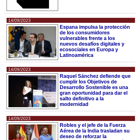
14/09/2023
Espana impulsa la protección
de los consumidores
vulnerables frente a los
nuevos desafíos digitales y
ecosociales en Europa y
Latinoamérica
14/09/2023
Raquel Sánchez defiende que
cumplir los Objetivos de
Desarrollo Sostenible es una
gran oportunidad para dar el
salto definitivo a la
modernidad
14/09/2023
Robles y el jefe de la Fuerza
Aérea de la India trasladan su
deseo de reforzar la