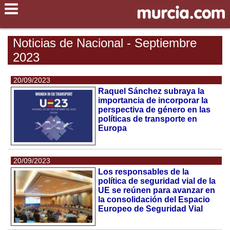
Noticias de Nacional - Septiembre
2023
20/09/2023
Raquel Sánchez subraya la
importancia de incorporar la
perspectiva de género en las
políticas de transporte en
Europa
20/09/2023
Los responsables de la
política de seguridad vial de la
UE se reúnen para avanzar en
la consolidación del Espacio
Europeo de Seguridad Vial