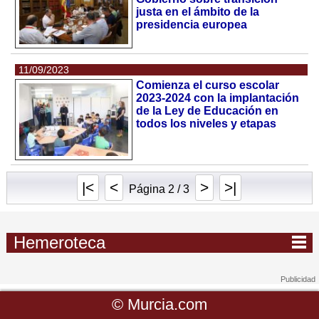
justa en el ámbito de la
presidencia europea
11/09/2023
Comienza el curso escolar
2023-2024 con la implantación
de la Ley de Educación en
todos los niveles y etapas
|<
<
>
>|
Página 2 / 3
Hemeroteca
©
Murcia.com