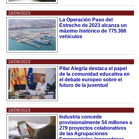
18/09/2023
La Operación Paso del
Estrecho de 2023 alcanza un
máximo histórico de 775.366
vehículos
18/09/2023
Pilar Alegría destaca el papel
de la comunidad educativa en
el debate europeo sobre el
futuro de la juventud
18/09/2023
Industria concede
provisionalmente 54 millones a
279 proyectos colaborativos
de las Agrupaciones