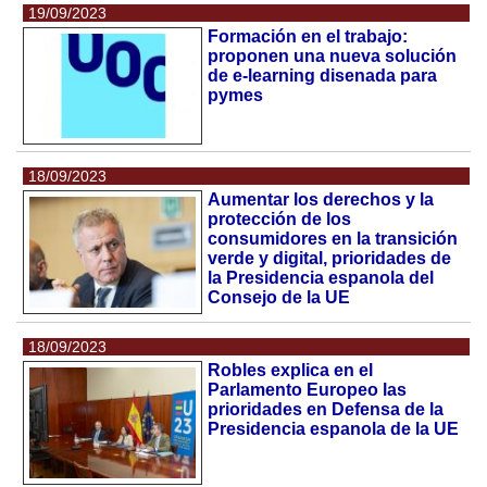
19/09/2023
Formación en el trabajo:
proponen una nueva solución
de e-learning disenada para
pymes
18/09/2023
Aumentar los derechos y la
protección de los
consumidores en la transición
verde y digital, prioridades de
la Presidencia espanola del
Consejo de la UE
18/09/2023
Robles explica en el
Parlamento Europeo las
prioridades en Defensa de la
Presidencia espanola de la UE