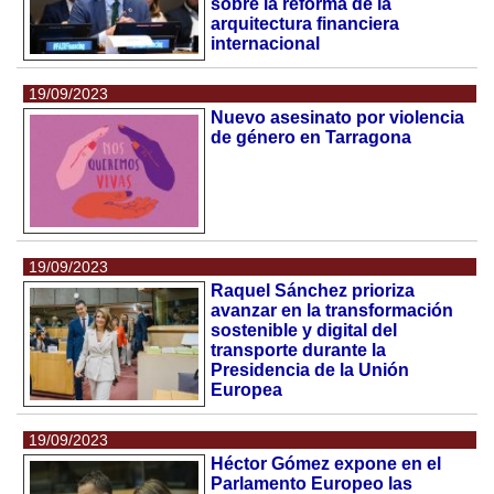
sobre la reforma de la
arquitectura financiera
internacional
19/09/2023
Nuevo asesinato por violencia
de género en Tarragona
19/09/2023
Raquel Sánchez prioriza
avanzar en la transformación
sostenible y digital del
transporte durante la
Presidencia de la Unión
Europea
19/09/2023
Héctor Gómez expone en el
Parlamento Europeo las