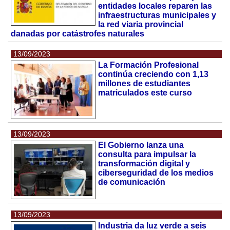
entidades locales reparen las
infraestructuras municipales y
la red viaria provincial
danadas por catástrofes naturales
13/09/2023
La Formación Profesional
continúa creciendo con 1,13
millones de estudiantes
matriculados este curso
13/09/2023
El Gobierno lanza una
consulta para impulsar la
transformación digital y
ciberseguridad de los medios
de comunicación
13/09/2023
Industria da luz verde a seis