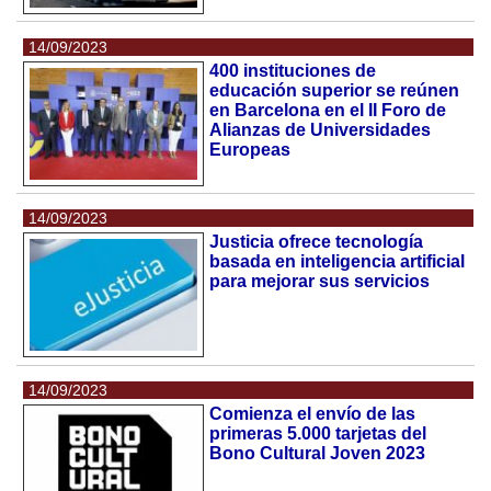
14/09/2023
400 instituciones de
educación superior se reúnen
en Barcelona en el II Foro de
Alianzas de Universidades
Europeas
14/09/2023
Justicia ofrece tecnología
basada en inteligencia artificial
para mejorar sus servicios
14/09/2023
Comienza el envío de las
primeras 5.000 tarjetas del
Bono Cultural Joven 2023