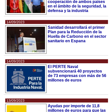
cooperación de ambos países
en el ámbito de la seguridad, la
defensa y la industria
14/09/2023
Sanidad desarrollará el primer
Plan para la Reducción de la
Huella de Carbono en el sector
sanitario en Espana
14/09/2023
El PERTE Naval
subvencionará 40 proyectos
de 73 empresas con más de 56
millones de euros
13/09/2023
Ayudas por importe de 11,8
millones de euros para que las