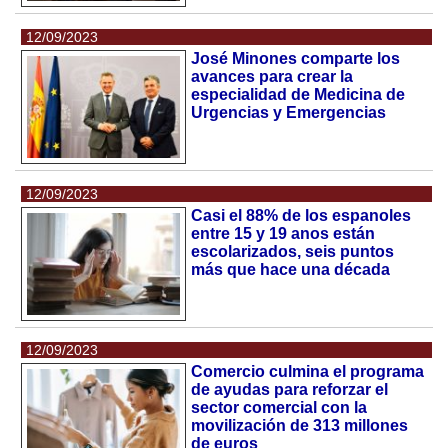
12/09/2023
José Minones comparte los
avances para crear la
especialidad de Medicina de
Urgencias y Emergencias
12/09/2023
Casi el 88% de los espanoles
entre 15 y 19 anos están
escolarizados, seis puntos
más que hace una década
12/09/2023
Comercio culmina el programa
de ayudas para reforzar el
sector comercial con la
movilización de 313 millones
de euros