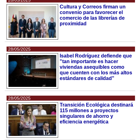
Cultura y Correos firman un
convenio para favorecer el
comercio de las librerías de
proximidad
28/05/2025
Isabel Rodríguez defiende que
"tan importante es hacer
viviendas asequibles como
que cuenten con los más altos
estándares de calidad"
28/05/2025
Transición Ecológica destinará
115 millones a proyectos
singulares de ahorro y
eficiencia energética