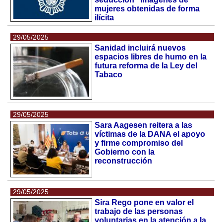
mujeres obtenidas de forma
ilícita
29/05/2025
Sanidad incluirá nuevos
espacios libres de humo en la
futura reforma de la Ley del
Tabaco
29/05/2025
Sara Aagesen reitera a las
víctimas de la DANA el apoyo
y firme compromiso del
Gobierno con la
reconstrucción
29/05/2025
Sira Rego pone en valor el
trabajo de las personas
voluntarias en la atención a la