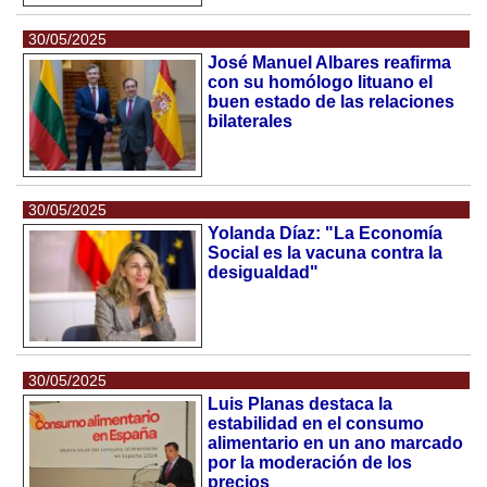
30/05/2025
José Manuel Albares reafirma
con su homólogo lituano el
buen estado de las relaciones
bilaterales
30/05/2025
Yolanda Díaz: "La Economía
Social es la vacuna contra la
desigualdad"
30/05/2025
Luis Planas destaca la
estabilidad en el consumo
alimentario en un ano marcado
por la moderación de los
precios