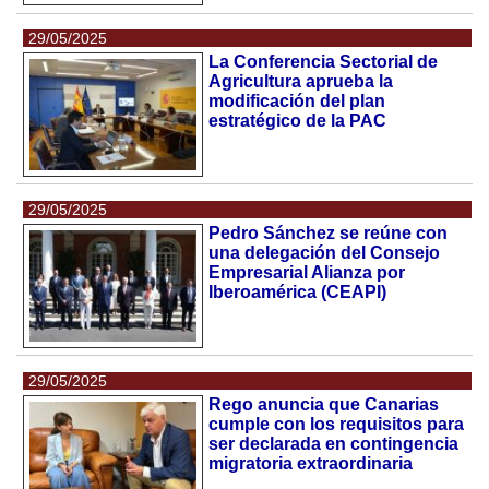
29/05/2025
La Conferencia Sectorial de
Agricultura aprueba la
modificación del plan
estratégico de la PAC
29/05/2025
Pedro Sánchez se reúne con
una delegación del Consejo
Empresarial Alianza por
Iberoamérica (CEAPI)
29/05/2025
Rego anuncia que Canarias
cumple con los requisitos para
ser declarada en contingencia
migratoria extraordinaria