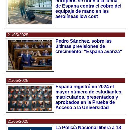
europeos se unen a la lucha
de Espana contra el cobro del
equipaje de mano en las
aerolíneas low cost
21/05/2025
Pedro Sánchez, sobre las
últimas previsiones de
crecimiento: "Espana avanza"
21/05/2025
Espana registró en 2024 el
mayor número de estudiantes
matriculados, presentados y
aprobados en la Prueba de
Acceso a la Universidad
21/05/2025
La Policía Nacional libera a 18