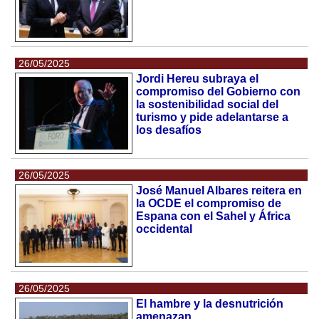
26/05/2025
Jordi Hereu subraya el
compromiso del Gobierno con
la sostenibilidad social del
turismo y pide adelantarse a
los desafíos
26/05/2025
José Manuel Albares reitera en
la OCDE el compromiso de
Espana con el Sahel y África
occidental
26/05/2025
El hambre y la desnutrición
amenazan