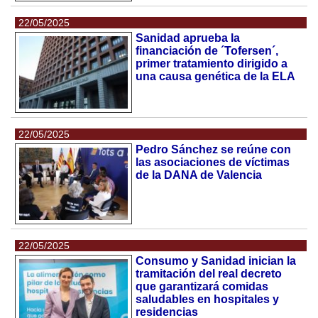
22/05/2025
Sanidad aprueba la
financiación de ´Tofersen´,
primer tratamiento dirigido a
una causa genética de la ELA
22/05/2025
Pedro Sánchez se reúne con
las asociaciones de víctimas
de la DANA de Valencia
22/05/2025
Consumo y Sanidad inician la
tramitación del real decreto
que garantizará comidas
saludables en hospitales y
residencias