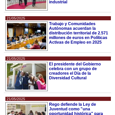
industrial
21/05/2025
Trabajo y Comunidades
Autónomas acuerdan la
distribución territorial de 2.571
millones de euros en Políticas
Activas de Empleo en 2025
21/05/2025
El presidente del Gobierno
celebra con un grupo de
creadores el Día de la
Diversidad Cultural
21/05/2025
Rego defiende la Ley de
Juventud como "una
oportunidad histórica" para