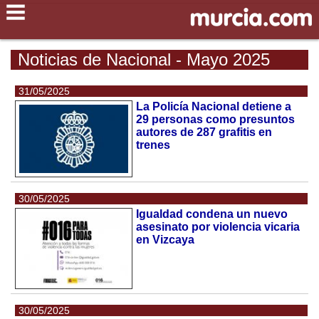
Noticias de Nacional - Mayo 2025
31/05/2025
La Policía Nacional detiene a
29 personas como presuntos
autores de 287 grafitis en
trenes
30/05/2025
Igualdad condena un nuevo
asesinato por violencia vicaria
en Vizcaya
30/05/2025