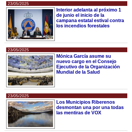
23/05/2025
Interior adelanta al próximo 1
de junio el inicio de la
campana estatal estival contra
los incendios forestales
23/05/2025
Mónica García asume su
nuevo cargo en el Consejo
Ejecutivo de la Organización
Mundial de la Salud
23/05/2025
Los Municipios Riberenos
desmontan una por una todas
las mentiras de VOX