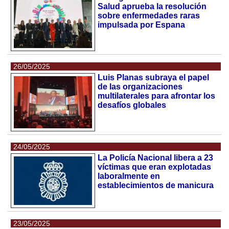
Salud aprueba la resolución
sobre enfermedades raras
impulsada por Espana
26/05/2025
Luis Planas subraya el papel
de las organizaciones
multilaterales para afrontar los
desafíos globales
24/05/2025
La Policía Nacional libera a 23
víctimas que eran explotadas
laboralmente en
establecimientos de manicura
23/05/2025