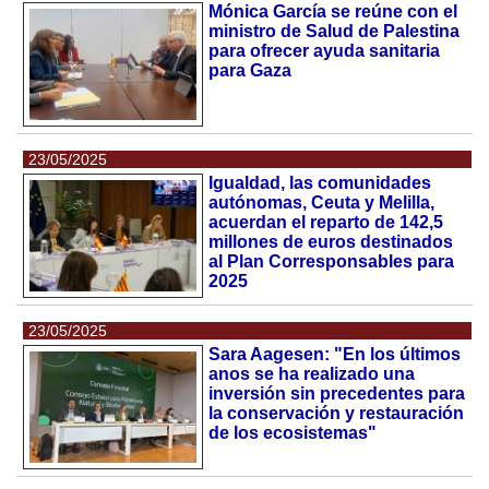
Mónica García se reúne con el
ministro de Salud de Palestina
para ofrecer ayuda sanitaria
para Gaza
23/05/2025
Igualdad, las comunidades
autónomas, Ceuta y Melilla,
acuerdan el reparto de 142,5
millones de euros destinados
al Plan Corresponsables para
2025
23/05/2025
Sara Aagesen: "En los últimos
anos se ha realizado una
inversión sin precedentes para
la conservación y restauración
de los ecosistemas"