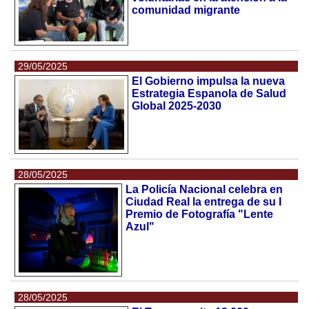
comunidad migrante
29/05/2025
El Gobierno impulsa la nueva
Estrategia Espanola de Salud
Global 2025-2030
28/05/2025
La Policía Nacional celebra en
Ciudad Real la entrega de su I
Premio de Fotografía "Lente
Azul"
28/05/2025